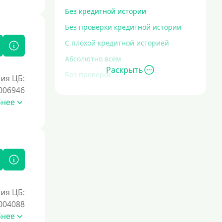
Без кредитной истории
Без проверки кредитной истории
С плохой кредитной историей
Абсолютно всем
Раскрыть
Без проверок
ия ЦБ:
006946
Со 100% одобрением
бнее
Без отказа
На карту без отказа
С просрочками
Залог
Под залог ПТС
ия ЦБ:
004088
Без залога
бнее
Под залог