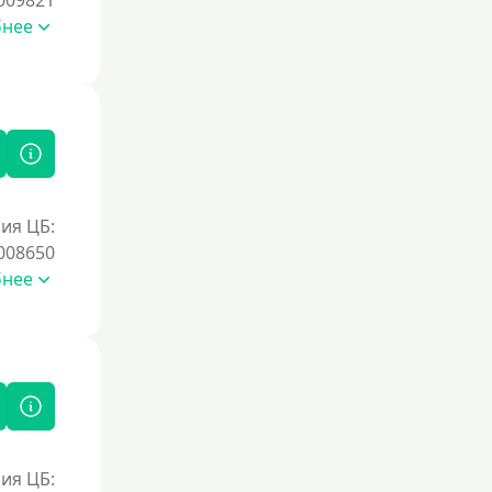
009821
Первый займ без процентов
бнее
Без процентов на 30 дней
Под 0 %
Условия
С возможностью частичного
погашения
ия ЦБ:
Без страховок и комиссий
008650
бнее
Со страховкой
Повторный
Надежные
Без обмана
Без предоплат
Без электронной почты
ия ЦБ:
С автоматическим одобрением