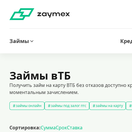
Займы
Кре
Займы вТБ
Получить займ на карту ВТБ без отказов доступно 
моментальным зачислением.
займы онлайн
займы под залог птс
займы на карту
быстрые займы
займы до зарплаты
новые займы
с
долгосрочные займы
популярные займы
лучшие займы
Сортировка:
Сумма
Срок
Ставка