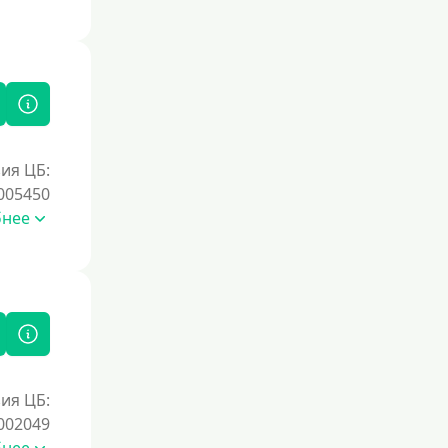
Под залог недвижимости
Под ПТС по доверенности
Под ПТС мотоцикла
Под ПТС спецтехники
Под ПТС грузового автомобиля
ия ЦБ:
Авто без ПТС
005450
бнее
Цель
На Новый Год
Для исправления кредитной истории
На погашение других займов
До зарплаты
ия ЦБ:
Для ИП
002049
Для бизнеса