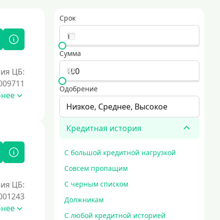
Срок
Сумма
ия ЦБ:
009711
Одобрение
бнее
Низкое, Среднее, Высокое
Кредитная история
С большой кредитной нагрузкой
Совсем пропащим
ия ЦБ:
С черным списком
001243
Должникам
бнее
С любой кредитной историей