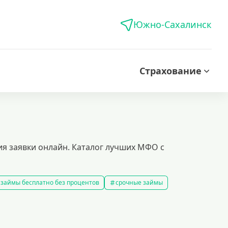
Южно-Сахалинск
Страхование
ия заявки онлайн. Каталог лучших МФО с
займы бесплатно без процентов
срочные займы
аймы на карту за 15 минут
выбрать экспресс займ в рф
займов
рефинансирование займов
калькулятор займов