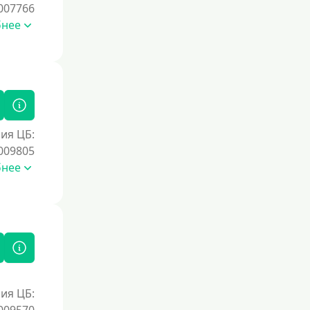
007766
Без номера телефона
бнее
На телефон
Без платных услуг и подписок
Без звонков и проверок
Онлайн круглосуточно
Ночью
ия ЦБ:
009805
На карту круглосуточно
бнее
24/7
Деньги в долг
В долг на карту
Срок
1 день
ия ЦБ: