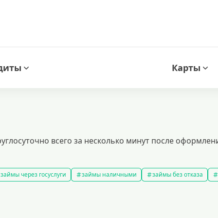
диты
Карты
круглосуточно всего за несколько минут после оформлен
займы через госуслуги
займы наличными
займы без отказа
мс займ
все займы
займы ночью
займы без комиссии
з
подобрать займ
рейтинг займов
правила предоставления 