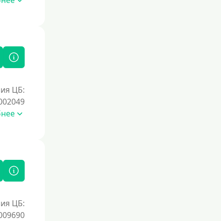
бнее
Документы
Без документов
По ИНН
По загранпаспорту
ия ЦБ:
По военному билету
002049
По водительскому удостоверению
бнее
По СНИЛСу
Без СНИЛСа
По паспорту
Без паспорта
По фото
ия ЦБ:
Без фото
009690