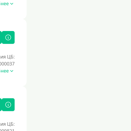
Без подтверждения дохода
бнее
Без справок и поручителей
Без посредников
Процент
Под 1 %
ия ЦБ:
С пролонгацией (продлением)
000037
Под высокий процент
бнее
Без комиссии
В рассрочку
С ежемесячным платежом
Бесплатно
Под низкий процент
ия ЦБ:
Без процентов