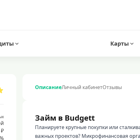
диты
Карты
Описание
Личный кабинет
Отзывы
Займ в Budgett
ых
ей
Планируете крупные покупки или сталки
 ₽
важных проектов? Микрофинансовая орга
8%