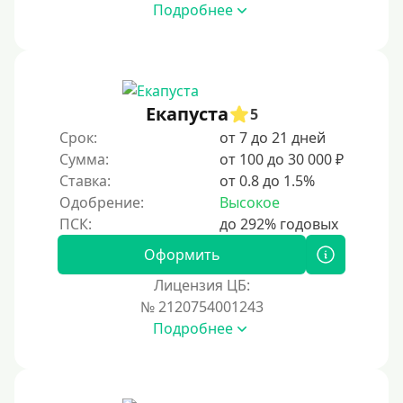
Подробнее
Под ПТС мотоцикла
Под ПТС спецтехники
Под ПТС грузового автомобиля
Авто без ПТС
Екапуста
5
Срок:
от 7 до 21 дней
Цель
Сумма:
от 100 до 30 000 ₽
Ставка:
от 0.8 до 1.5%
На Новый Год
Одобрение:
Высокое
Для исправления кредитной истории
На погашение других займов
Оформить
До зарплаты
Лицензия ЦБ:
№ 2120754001243
Для ИП
Подробнее
Для бизнеса
Документы