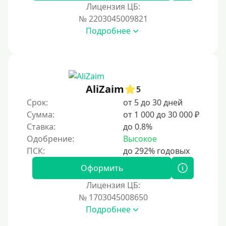
За 1 минуту
Лицензия ЦБ:
№ 2203045009821
За 2 минуты
Подробнее
За 3 минуты
За 5 минут
За 10 минут
За 15 минут
AliZaim
5
За час
Срок:
от 5 до 30 дней
Сумма:
от 1 000 до 30 000 ₽
Срочные
Ставка:
до 0.8%
Моментальные онлайн
Одобрение:
Высокое
Экспресс
В день обращения
Оформить
Лицензия ЦБ:
Возраст
№ 1703045008650
Подробнее
С 17 лет