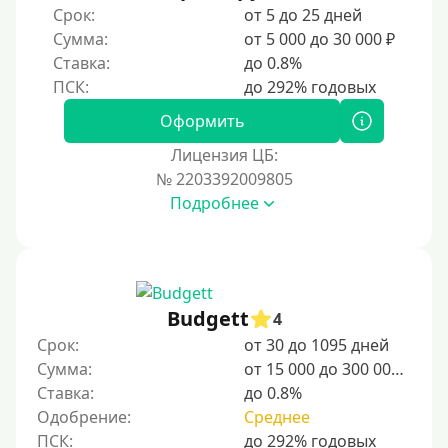
Срок:
от 5 до 25 дней
Без прописки
Сумма:
от 5 000 до 30 000 ₽
Без регистрации
Ставка:
до 0.8%
С временной регистрацией
Банкротам
Оформить
Без подтверждения личности
Лицензия ЦБ:
Пенсионерам
№ 2203392009805
Подробнее
Пенсионерам до 70 лет
Пенсионерам до 75 лет
Пенсионерам до 80 лет
Пенсионерам до 85 лет
Budgett
4
Безработным
Срок:
от 30 до 1095 дней
Сумма:
от 15 000 до 300 000 ₽
Даже бомжам
Ставка:
до 0.8%
Без указания места работы
Одобрение:
Среднее
Для иностранных граждан