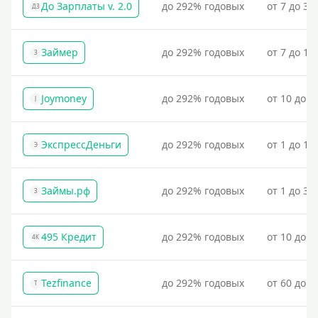
До Зарплаты v. 2.0
до 292% годовых
от 7 до 36
ДЗ
Займер
до 292% годовых
от 7 до 18
З
Joymoney
до 292% годовых
от 10 до 1
J
ЭкспрессДеньги
до 292% годовых
от 1 до 18
Э
Займы.рф
до 292% годовых
от 1 до 30
З
495 Кредит
до 292% годовых
от 10 до 1
4К
Tezfinance
до 292% годовых
от 60 до 3
T