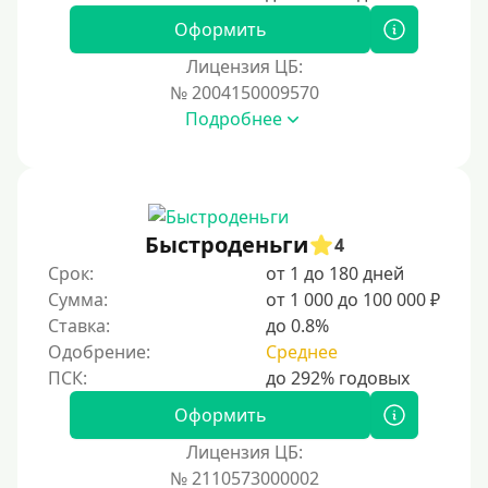
Для иностранных граждан Украины
Оформить
Для иностранных граждан Казахстана
Лицензия ЦБ:
Для иностранных граждан Кыргызстана
№ 2004150009570
Подробнее
Для иностранных граждан Таджикистана
Для иностранных граждан Белоруссии
Для иностранных граждан Армении
Для иностранных граждан Узбекистана
Быстроденьги
4
Для граждан СНГ
Срок:
от 1 до 180 дней
Сумма:
от 1 000 до 100 000 ₽
Сумма (рублей)
Ставка:
до 0.8%
Одобрение:
Среднее
100 руб
200 руб
Оформить
300 руб
Лицензия ЦБ:
400 руб
№ 2110573000002