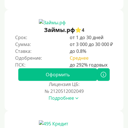
Без платных услуг и подписок
Без звонков и проверок
Онлайн круглосуточно
Ночью
Займы.рф
4
На карту круглосуточно
Срок:
от 1 до 30 дней
Сумма:
от 3 000 до 30 000 ₽
24/7
Ставка:
до 0.8%
Деньги в долг
Одобрение:
Среднее
В долг на карту
Оформить
Срок
Лицензия ЦБ:
№ 2120512002049
1 день
Подробнее
2 дня
3 дня
5 дней