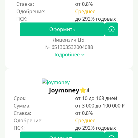
Ставка:
от 0.8%
Одобрение:
Среднее
Процент
Под 1 %
Оформить
С пролонгацией (продлением)
Лицензия ЦБ:
№ 651303532004088
Под высокий процент
Подробнее
Без комиссии
В рассрочку
С ежемесячным платежом
Бесплатно
Joymoney
4
Под низкий процент
Срок:
от 10 до 168 дней
Сумма:
от 3 000 до 100 000 ₽
Без процентов
Ставка:
от 0.8%
Первый займ без процентов
Одобрение:
Среднее
Без процентов на 30 дней
Под 0 %