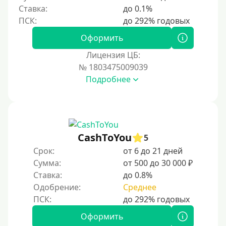
Ставка:
до 0.1%
200000 руб
250000 руб
Оформить
300000 руб
Лицензия ЦБ:
500000 руб
№ 1803475009039
1000000 руб
Подробнее
Мини займы
На большую сумму
Карты банков и платежные системы
CashToYou
5
Срок:
от 6 до 21 дней
Мастеркард
Сумма:
от 500 до 30 000 ₽
Через Юнистрим (Unistream)
Ставка:
до 0.8%
Одобрение:
Среднее
На Вебмани
ВТБ
Оформить
Виза (Visa)