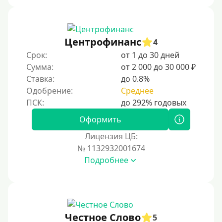
На дом срочно
Не выходя из дома
Центрофинанс
4
Без посещения офиса
Срок:
от 1 до 30 дней
В офисе
Сумма:
от 2 000 до 30 000 ₽
В ломбарде
Ставка:
до 0.8%
Одобрение:
Среднее
Роботы займов
Онлайн на карту в Telegram
Оформить
Без списания денег с карты
Лицензия ЦБ:
Денежным переводом
№ 1132932001674
По СМС
Подробнее
На электронный кошелек
На Юмани (ЮMoney)
На Яндекс Деньги
Честное Слово
5
Без привязки карты