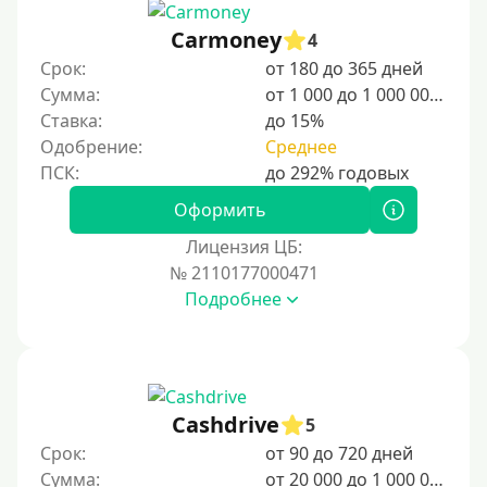
15000 руб
Carmoney
4
20000 руб
Срок:
от 180 до 365 дней
25000 руб
Сумма:
от 1 000 до 1 000 000 ₽
Ставка:
до 15%
30000 руб
Одобрение:
Среднее
30000 руб на год
35000 руб
Оформить
40000 руб
Лицензия ЦБ:
50000 руб
№ 2110177000471
Подробнее
60000 руб
70000 руб
80000 руб
90000 руб
Cashdrive
5
100000 руб
Срок:
от 90 до 720 дней
150000 руб
Сумма:
от 20 000 до 1 000 000 ₽