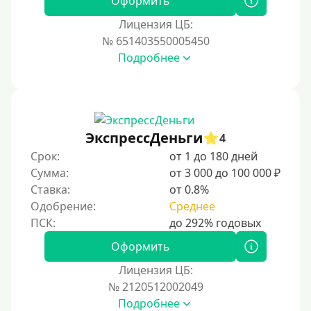
Оформить
Лицензия ЦБ:
Условия
№ 651403550005450
Подробнее
С возможностью частичного погашения
Без страховок и комиссий
Со страховкой
Повторный
ЭкспрессДеньги
4
Срок:
от 1 до 180 дней
Надежные
Сумма:
от 3 000 до 100 000 ₽
Без обмана
Ставка:
от 0.8%
Без предоплат
Одобрение:
Среднее
Без электронной почты
С автоматическим одобрением
Оформить
Без номера телефона
Лицензия ЦБ:
№ 2120512002049
На телефон
Подробнее