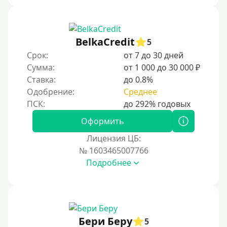
С 18 лет
С 19 лет
С 20 лет
BelkaCredit
5
Срок:
от 7 до 30 дней
С 21 года
Сумма:
от 1 000 до 30 000 ₽
С 22 лет
Ставка:
до 0.8%
С 23 лет
Одобрение:
Среднее
С 25 лет
Оформить
Категории заемщиков
Лицензия ЦБ:
№ 1603465007766
Несовершеннолетним
Подробнее
Студентам
Для мужчин
Женский займ
Бери Беру
Мамам в декрете
5