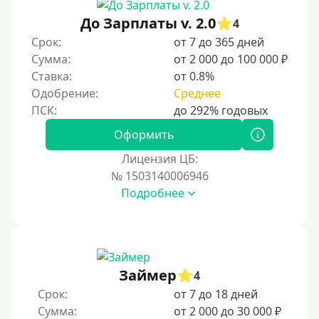
Без документов
До Зарплаты v. 2.0
4
По ИНН
Срок:
от 7 до 365 дней
Сумма:
от 2 000 до 100 000 ₽
По загранпаспорту
Ставка:
от 0.8%
По военному билету
Одобрение:
Среднее
По водительскому удостоверению
По СНИЛСу
Оформить
Без СНИЛСа
Лицензия ЦБ:
№ 1503140006946
По паспорту
Подробнее
Без паспорта
По фото
Без фото
Без подтверждения дохода
Займер
4
Без справок и поручителей
Срок:
от 7 до 18 дней
Сумма:
от 2 000 до 30 000 ₽
Без посредников