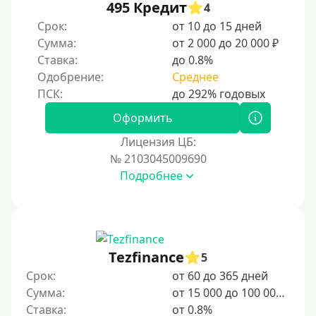
На неделю
495 Кредит
4
Срок:
от 10 до 15 дней
10 дней
Сумма:
от 2 000 до 20 000 ₽
2 недели
Ставка:
до 0.8%
15 дней
Одобрение:
Среднее
20 дней
21 день
Оформить
На месяц
Лицензия ЦБ:
№ 2103045009690
30 дней без процентов
Подробнее
2 месяца
60 дней
3 месяца
90 дней
Tezfinance
5
100 дней
Срок:
от 60 до 365 дней
Сумма:
от 15 000 до 100 000 ₽
4 месяца
Ставка:
от 0.8%