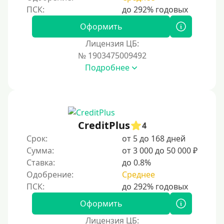
На банковский счет
Оформить
Наличными
Лицензия ЦБ:
По телефону
№ 1903475009492
Через госуслуги
Подробнее
Без карты
На карту
На карту с нулевым балансом
CreditPlus
4
На дебетовую карту
Срок:
от 5 до 168 дней
На кредитную карту
Сумма:
от 3 000 до 50 000 ₽
На виртуальную карту
Ставка:
до 0.8%
Одобрение:
Среднее
На неименную карту
На именную карту
Оформить
На зарплатную карту
Лицензия ЦБ:
На чужую карту без отказа