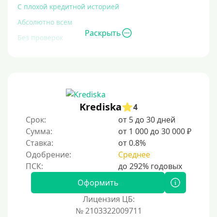
С плохой кредитной историей
Абсолютно всем
Раскрыть
Без проверок
Со 100% одобрением
Без отказа
На карту без отказа
С просрочками
Krediska
4
Срок:
от 5 до 30 дней
Залог
Сумма:
от 1 000 до 30 000 ₽
Ставка:
от 0.8%
Под залог ПТС
Одобрение:
Среднее
Без залога
Под залог
Оформить
Под залог недвижимости
Лицензия ЦБ:
Под ПТС по доверенности
№ 2103322009711