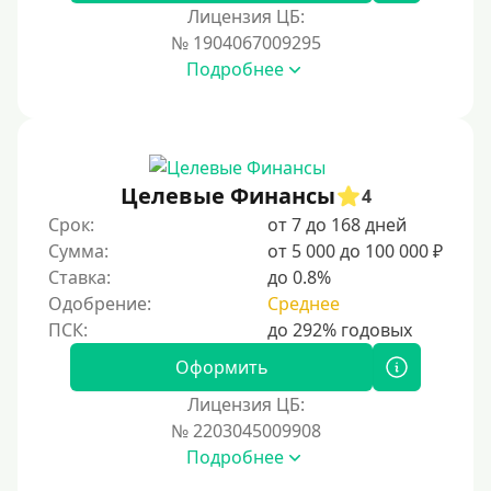
Лицензия ЦБ:
Тинькофф
№ 1904067009295
На карту Кукуруза
Подробнее
Маэстро
Мир
Сбербанк
Целевые Финансы
4
Моментум (Momentum)
Срок:
от 7 до 168 дней
Через систему Контакт (Contact)
Сумма:
от 5 000 до 100 000 ₽
Золотая Корона
Ставка:
до 0.8%
Одобрение:
Среднее
Через систему быстрых платежей СБП
Способы получения
Оформить
Лицензия ЦБ:
Без активации сервиса
№ 2203045009908
Без участия банков
Подробнее
На сберкнижку