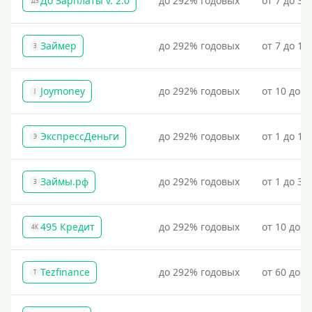
До Зарплаты v. 2.0
до 292% годовых
от 7 до 36
ДЗ
Займер
до 292% годовых
от 7 до 18
З
Joymoney
до 292% годовых
от 10 до 1
J
ЭкспрессДеньги
до 292% годовых
от 1 до 18
Э
Займы.рф
до 292% годовых
от 1 до 30
З
495 Кредит
до 292% годовых
от 10 до 1
4К
Tezfinance
до 292% годовых
от 60 до 3
T