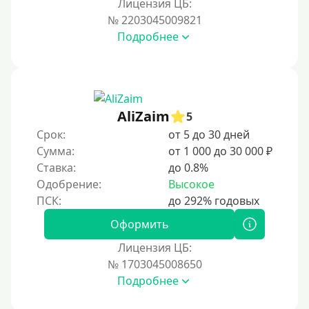
За 1 минуту
Лицензия ЦБ:
№ 2203045009821
За 2 минуты
Подробнее
За 3 минуты
За 5 минут
За 10 минут
За 15 минут
AliZaim
5
За час
Срок:
от 5 до 30 дней
Сумма:
от 1 000 до 30 000 ₽
Срочные
Ставка:
до 0.8%
Моментальные онлайн
Одобрение:
Высокое
Экспресс
В день обращения
Оформить
Лицензия ЦБ:
Возраст
№ 1703045008650
Подробнее
С 17 лет