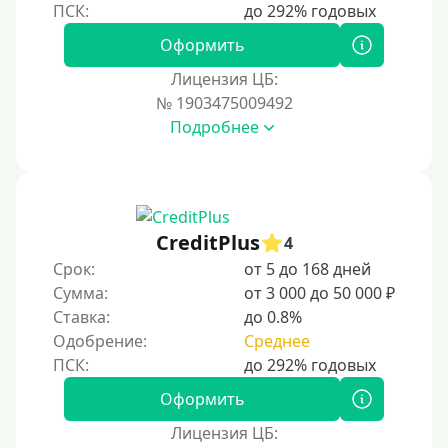
На банковский счет
Оформить
Наличными
Лицензия ЦБ:
По телефону
№ 1903475009492
Через госуслуги
Подробнее
Без карты
На карту
На карту с нулевым балансом
CreditPlus
4
На дебетовую карту
Срок:
от 5 до 168 дней
На кредитную карту
Сумма:
от 3 000 до 50 000 ₽
На виртуальную карту
Ставка:
до 0.8%
Одобрение:
Среднее
На неименную карту
На именную карту
Оформить
На зарплатную карту
Лицензия ЦБ:
На чужую карту без отказа