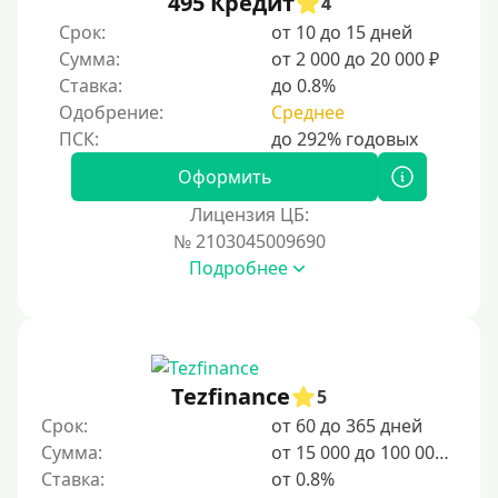
495 Кредит
4
Срок:
от 10 до 15 дней
10 дней
Сумма:
от 2 000 до 20 000 ₽
2 недели
Ставка:
до 0.8%
15 дней
Одобрение:
Среднее
20 дней
21 день
Оформить
На месяц
Лицензия ЦБ:
№ 2103045009690
30 дней без процентов
Подробнее
2 месяца
60 дней
3 месяца
90 дней
Tezfinance
5
100 дней
Срок:
от 60 до 365 дней
Сумма:
от 15 000 до 100 000 ₽
4 месяца
Ставка:
от 0.8%
5 месяцев