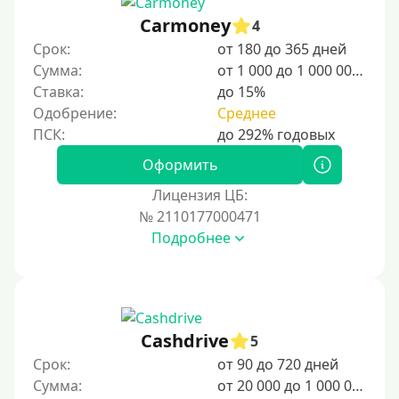
15000 руб
Carmoney
4
20000 руб
Срок:
от 180 до 365 дней
25000 руб
Сумма:
от 1 000 до 1 000 000 ₽
Ставка:
до 15%
30000 руб
Одобрение:
Среднее
30000 руб на год
35000 руб
Оформить
40000 руб
Лицензия ЦБ:
50000 руб
№ 2110177000471
Подробнее
60000 руб
70000 руб
80000 руб
90000 руб
Cashdrive
5
100000 руб
Срок:
от 90 до 720 дней
150000 руб
Сумма:
от 20 000 до 1 000 000 ₽