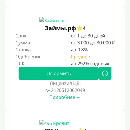
Без звонков и проверок
Онлайн круглосуточно
Ночью
Займы.рф
4
На карту круглосуточно
Срок:
от 1 до 30 дней
Сумма:
от 3 000 до 30 000 ₽
24/7
Ставка:
до 0.8%
Деньги в долг
Одобрение:
Среднее
В долг на карту
Оформить
Срок
Лицензия ЦБ:
№ 2120512002049
1 день
Подробнее
2 дня
3 дня
5 дней
На неделю