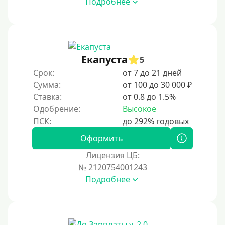
Подробнее
Под ПТС мотоцикла
Под ПТС спецтехники
Под ПТС грузового автомобиля
Авто без ПТС
Екапуста
5
Срок:
от 7 до 21 дней
Цель
Сумма:
от 100 до 30 000 ₽
Ставка:
от 0.8 до 1.5%
На Новый Год
Одобрение:
Высокое
Для исправления кредитной истории
На погашение других займов
Оформить
До зарплаты
Лицензия ЦБ:
№ 2120754001243
Для ИП
Подробнее
Для бизнеса
Документы