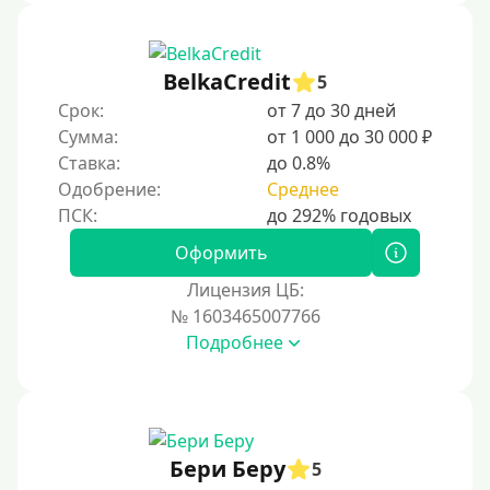
С 18 лет
С 19 лет
С 20 лет
BelkaCredit
5
Срок:
от 7 до 30 дней
С 21 года
Сумма:
от 1 000 до 30 000 ₽
С 22 лет
Ставка:
до 0.8%
С 23 лет
Одобрение:
Среднее
С 25 лет
Оформить
Категории заемщиков
Лицензия ЦБ:
№ 1603465007766
Несовершеннолетним
Подробнее
Студентам
Для мужчин
Женский займ
Бери Беру
Мамам в декрете
5