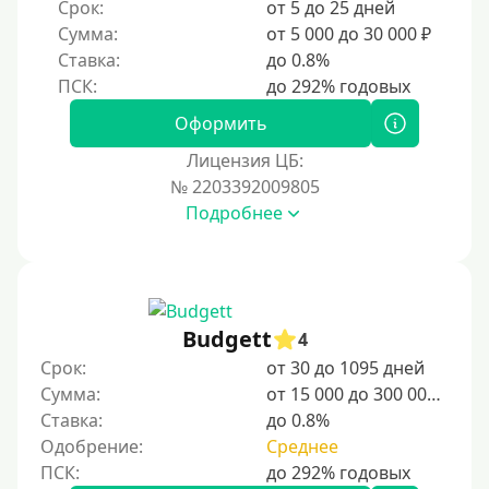
Срок:
от 5 до 25 дней
Без прописки
Сумма:
от 5 000 до 30 000 ₽
Без регистрации
Ставка:
до 0.8%
С временной регистрацией
Банкротам
Оформить
Без подтверждения личности
Лицензия ЦБ:
Пенсионерам
№ 2203392009805
Подробнее
Пенсионерам до 70 лет
Пенсионерам до 75 лет
Пенсионерам до 80 лет
Пенсионерам до 85 лет
Budgett
4
Безработным
Срок:
от 30 до 1095 дней
Сумма:
от 15 000 до 300 000 ₽
Даже бомжам
Ставка:
до 0.8%
Без указания места работы
Одобрение:
Среднее
Для иностранных граждан