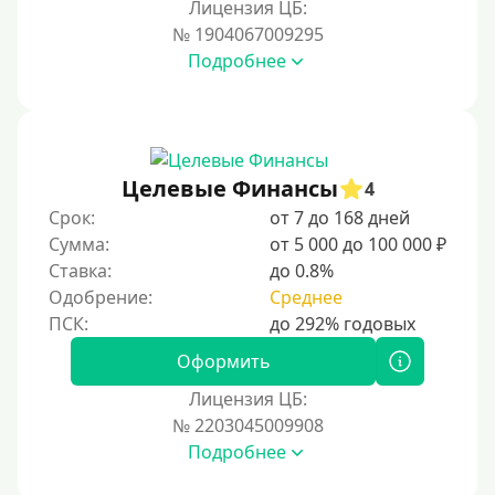
Лицензия ЦБ:
Тинькофф
№ 1904067009295
На карту Кукуруза
Подробнее
Маэстро
Мир
Сбербанк
Целевые Финансы
4
Моментум (Momentum)
Срок:
от 7 до 168 дней
Через систему Контакт (Contact)
Сумма:
от 5 000 до 100 000 ₽
Золотая Корона
Ставка:
до 0.8%
Одобрение:
Среднее
Через систему быстрых платежей СБП
Способы получения
Оформить
Лицензия ЦБ:
Без активации сервиса
№ 2203045009908
Без участия банков
Подробнее
На сберкнижку