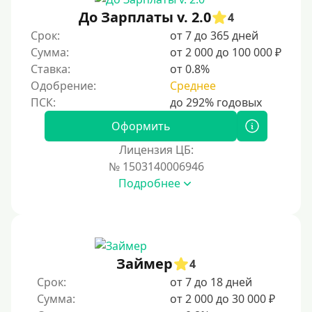
Без документов
До Зарплаты v. 2.0
4
По ИНН
Срок:
от 7 до 365 дней
Сумма:
от 2 000 до 100 000 ₽
По загранпаспорту
Ставка:
от 0.8%
По военному билету
Одобрение:
Среднее
По водительскому удостоверению
По СНИЛСу
Оформить
Без СНИЛСа
Лицензия ЦБ:
№ 1503140006946
По паспорту
Подробнее
Без паспорта
По фото
Без фото
Без подтверждения дохода
Займер
4
Без справок и поручителей
Срок:
от 7 до 18 дней
Сумма:
от 2 000 до 30 000 ₽
Без посредников