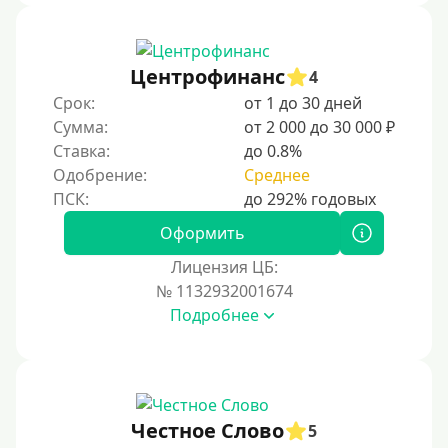
На дом срочно
Не выходя из дома
Центрофинанс
4
Без посещения офиса
Срок:
от 1 до 30 дней
В офисе
Сумма:
от 2 000 до 30 000 ₽
В ломбарде
Ставка:
до 0.8%
Одобрение:
Среднее
Роботы займов
Онлайн на карту в Telegram
Оформить
Без списания денег с карты
Лицензия ЦБ:
Денежным переводом
№ 1132932001674
По СМС
Подробнее
На электронный кошелек
На Юмани (ЮMoney)
На Яндекс Деньги
Честное Слово
5
Без привязки карты