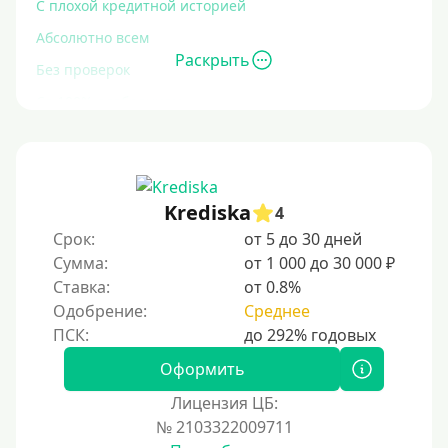
С плохой кредитной историей
Абсолютно всем
Раскрыть
Без проверок
Со 100% одобрением
Без отказа
На карту без отказа
С просрочками
Krediska
4
Срок:
от 5 до 30 дней
Залог
Сумма:
от 1 000 до 30 000 ₽
Ставка:
от 0.8%
Под залог ПТС
Одобрение:
Среднее
Без залога
Под залог
Оформить
Под залог недвижимости
Лицензия ЦБ:
Под ПТС по доверенности
№ 2103322009711