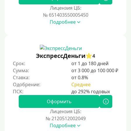
Лицензия ЦБ:
Условия
№ 651403550005450
Подробнее
С возможностью частичного погашения
Без страховок и комиссий
Со страховкой
Повторный
ЭкспрессДеньги
4
Срок:
от 1 до 180 дней
Надежные
Сумма:
от 3 000 до 100 000 ₽
Без обмана
Ставка:
от 0.8%
Без предоплат
Одобрение:
Среднее
Без электронной почты
С автоматическим одобрением
Оформить
Без номера телефона
Лицензия ЦБ:
№ 2120512002049
На телефон
Подробнее
Без платных услуг и подписок