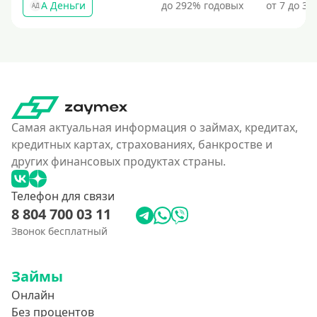
А Деньги
до 292% годовых
от 7 до 31
АД
Самая актуальная информация о займах, кредитах,
кредитных картах, страхованиях, банкростве и
других финансовых продуктах страны.
Телефон для связи
8 804 700 03 11
Звонок бесплатный
Займы
Онлайн
Без процентов