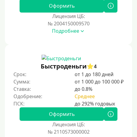
Для иностранных граждан Украины
Оформить
Для иностранных граждан Казахстана
Лицензия ЦБ:
Для иностранных граждан Кыргызстана
№ 2004150009570
Подробнее
Для иностранных граждан Таджикистана
Для иностранных граждан Белоруссии
Для иностранных граждан Армении
Для иностранных граждан Узбекистана
Быстроденьги
4
Для граждан СНГ
Срок:
от 1 до 180 дней
Сумма:
от 1 000 до 100 000 ₽
Сумма (рублей)
Ставка:
до 0.8%
Одобрение:
Среднее
100 руб
200 руб
Оформить
300 руб
Лицензия ЦБ:
400 руб
№ 2110573000002