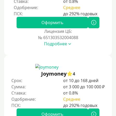
Ставка:
от 0.8%
Одобрение:
Среднее
Процент
Под 1 %
Оформить
С пролонгацией (продлением)
Лицензия ЦБ:
№ 651303532004088
Под высокий процент
Подробнее
Без комиссии
В рассрочку
С ежемесячным платежом
Бесплатно
Joymoney
4
Под низкий процент
Срок:
от 10 до 168 дней
Сумма:
от 3 000 до 100 000 ₽
Без процентов
Ставка:
от 0.8%
Первый займ без процентов
Одобрение:
Среднее
Без процентов на 30 дней
Под 0 %
Оформить