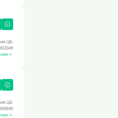
Документы
Без документов
По ИНН
По загранпаспорту
ия ЦБ:
По военному билету
002049
По водительскому удостоверению
бнее
По СНИЛСу
Без СНИЛСа
По паспорту
Без паспорта
По фото
ия ЦБ:
Без фото
009690
Без подтверждения дохода
бнее