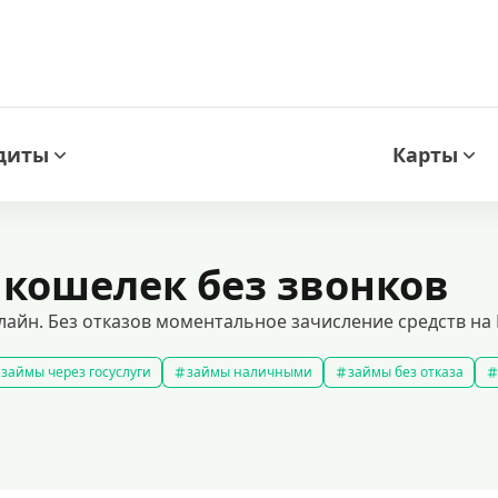
диты
Карты
 кошелек без звонков
айн. Без отказов моментальное зачисление средств на К
займы через госуслуги
займы наличными
займы без отказа
мс займ
все займы
займы ночью
займы без комиссии
з
подобрать займ
рейтинг займов
правила предоставления 