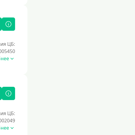
Под залог недвижимости
Под ПТС по доверенности
Под ПТС мотоцикла
Под ПТС спецтехники
Под ПТС грузового автомобиля
ия ЦБ:
Авто без ПТС
005450
бнее
Цель
На Новый Год
Для исправления кредитной истории
На погашение других займов
До зарплаты
ия ЦБ:
Для ИП
002049
бнее
Для бизнеса