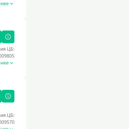
Без номера телефона
бнее
На телефон
Без платных услуг и подписок
Без звонков и проверок
Онлайн круглосуточно
Ночью
ия ЦБ:
009805
На карту круглосуточно
бнее
24/7
Деньги в долг
В долг на карту
Срок
1 день
ия ЦБ:
009570
2 дня