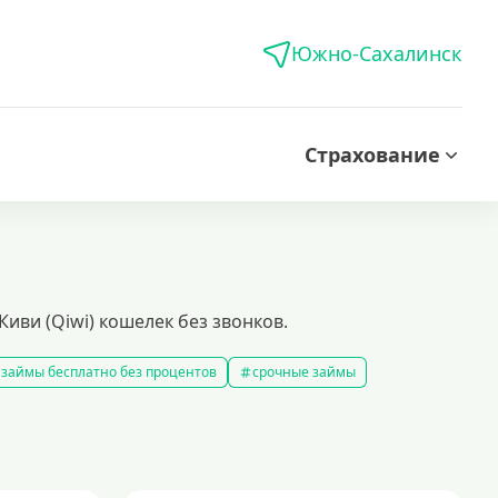
Южно-Сахалинск
Страхование
иви (Qiwi) кошелек без звонков.
займы бесплатно без процентов
срочные займы
аймы на карту за 15 минут
выбрать экспресс займ в рф
займов
рефинансирование займов
калькулятор займов