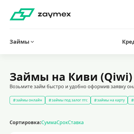
Займы
Кре
Займы на Киви (Qiwi)
Возьмите займ быстро и удобно оформив заявку онл
займы онлайн
займы под залог птс
займы на карту
быстрые займы
займы до зарплаты
новые займы
с
долгосрочные займы
популярные займы
лучшие займы
Сортировка:
Сумма
Срок
Ставка