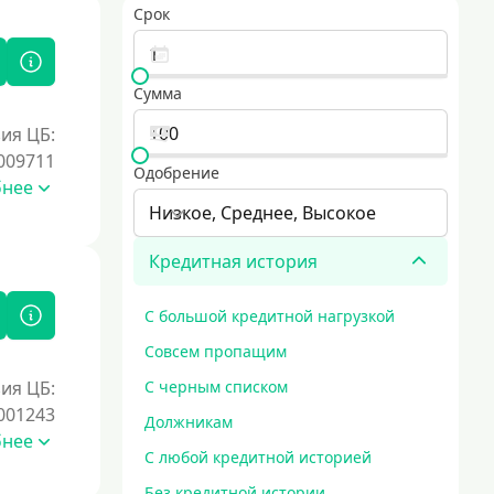
Срок
Сумма
ия ЦБ:
009711
Одобрение
бнее
Низкое, Среднее, Высокое
Кредитная история
С большой кредитной нагрузкой
Совсем пропащим
ия ЦБ:
С черным списком
001243
Должникам
бнее
С любой кредитной историей
Без кредитной истории