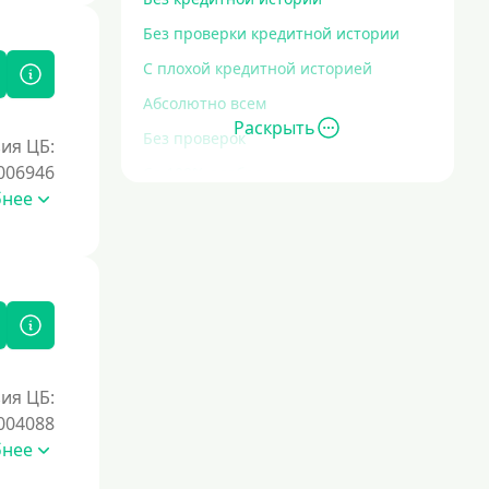
Без проверки кредитной истории
С плохой кредитной историей
Абсолютно всем
Раскрыть
Без проверок
ия ЦБ:
006946
Со 100% одобрением
бнее
Без отказа
На карту без отказа
С просрочками
Залог
Под залог ПТС
ия ЦБ:
004088
Без залога
бнее
Под залог