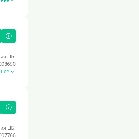
бнее
Без процентов на 30 дней
Под 0 %
Условия
С возможностью частичного
погашения
ия ЦБ:
Без страховок и комиссий
008650
бнее
Со страховкой
Повторный
Надежные
Без обмана
Без предоплат
Без электронной почты
ия ЦБ:
С автоматическим одобрением
007766