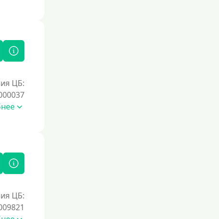
Без справок и поручителей
Без посредников
Процент
Под 1 %
ия ЦБ:
С пролонгацией (продлением)
000037
Под высокий процент
бнее
Без комиссии
В рассрочку
С ежемесячным платежом
Бесплатно
Под низкий процент
ия ЦБ:
Без процентов
009821
Первый займ без процентов