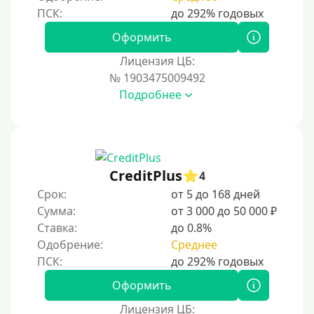
На банковский счет
Оформить
Наличными
Лицензия ЦБ:
По телефону
№ 1903475009492
Через госуслуги
Подробнее
Без карты
На карту
На карту с нулевым балансом
CreditPlus
4
На дебетовую карту
Срок:
от 5 до 168 дней
На кредитную карту
Сумма:
от 3 000 до 50 000 ₽
На виртуальную карту
Ставка:
до 0.8%
Одобрение:
Среднее
На неименную карту
На именную карту
Оформить
На зарплатную карту
Лицензия ЦБ:
На чужую карту без отказа