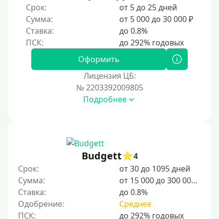
Срок:
от 5 до 25 дней
Без прописки
Сумма:
от 5 000 до 30 000 ₽
Без регистрации
Ставка:
до 0.8%
С временной регистрацией
Банкротам
Оформить
Без подтверждения личности
Лицензия ЦБ:
Пенсионерам
№ 2203392009805
Подробнее
Пенсионерам до 70 лет
Пенсионерам до 75 лет
Пенсионерам до 80 лет
Пенсионерам до 85 лет
Budgett
4
Безработным
Срок:
от 30 до 1095 дней
Сумма:
от 15 000 до 300 000 ₽
Даже бомжам
Ставка:
до 0.8%
Без указания места работы
Одобрение:
Среднее
Для иностранных граждан