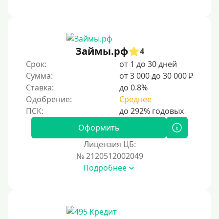
Без платных услуг и подписок
Без звонков и проверок
Онлайн круглосуточно
Ночью
Займы.рф
4
На карту круглосуточно
Срок:
от 1 до 30 дней
Сумма:
от 3 000 до 30 000 ₽
24/7
Ставка:
до 0.8%
Деньги в долг
Одобрение:
Среднее
В долг на карту
Оформить
Срок
Лицензия ЦБ:
№ 2120512002049
1 день
Подробнее
2 дня
3 дня
5 дней