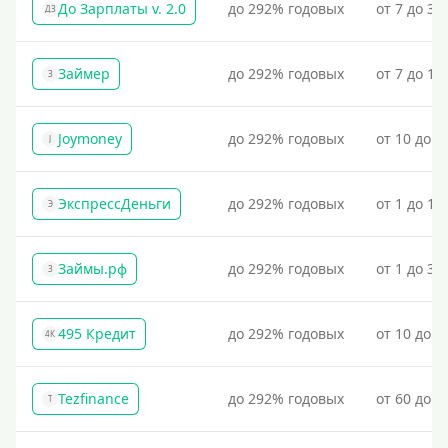
До Зарплаты v. 2.0
до 292% годовых
от 7 до 36
ДЗ
Займер
до 292% годовых
от 7 до 18
З
Joymoney
до 292% годовых
от 10 до 1
J
ЭкспрессДеньги
до 292% годовых
от 1 до 18
Э
Займы.рф
до 292% годовых
от 1 до 30
З
495 Кредит
до 292% годовых
от 10 до 1
4К
Tezfinance
до 292% годовых
от 60 до 3
T