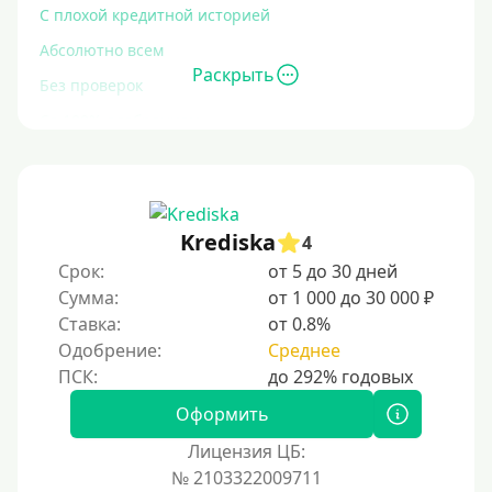
С плохой кредитной историей
Абсолютно всем
Раскрыть
Без проверок
Со 100% одобрением
Без отказа
На карту без отказа
С просрочками
Krediska
4
Срок:
от 5 до 30 дней
Залог
Сумма:
от 1 000 до 30 000 ₽
Ставка:
от 0.8%
Под залог ПТС
Одобрение:
Среднее
Без залога
Под залог
Оформить
Под залог недвижимости
Лицензия ЦБ:
Под ПТС по доверенности
№ 2103322009711