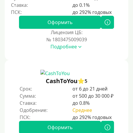
Ставка:
до 0.1%
200000 руб
250000 руб
Оформить
300000 руб
Лицензия ЦБ:
500000 руб
№ 1803475009039
1000000 руб
Подробнее
Мини займы
На большую сумму
Карты банков и платежные системы
CashToYou
5
Срок:
от 6 до 21 дней
Мастеркард
Сумма:
от 500 до 30 000 ₽
Через Юнистрим (Unistream)
Ставка:
до 0.8%
Одобрение:
Среднее
На Вебмани
ВТБ
Оформить
Виза (Visa)