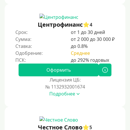
На дом срочно
Не выходя из дома
Центрофинанс
4
Без посещения офиса
Срок:
от 1 до 30 дней
В офисе
Сумма:
от 2 000 до 30 000 ₽
В ломбарде
Ставка:
до 0.8%
Одобрение:
Среднее
Роботы займов
Онлайн на карту в Telegram
Оформить
Без списания денег с карты
Лицензия ЦБ:
Денежным переводом
№ 1132932001674
По СМС
Подробнее
На электронный кошелек
На Юмани (ЮMoney)
На Яндекс Деньги
Честное Слово
5
Без привязки карты