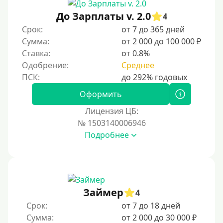
Без документов
До Зарплаты v. 2.0
4
По ИНН
Срок:
от 7 до 365 дней
Сумма:
от 2 000 до 100 000 ₽
По загранпаспорту
Ставка:
от 0.8%
По военному билету
Одобрение:
Среднее
По водительскому удостоверению
По СНИЛСу
Оформить
Без СНИЛСа
Лицензия ЦБ:
№ 1503140006946
По паспорту
Подробнее
Без паспорта
По фото
Без фото
Без подтверждения дохода
Займер
4
Без справок и поручителей
Срок:
от 7 до 18 дней
Сумма:
от 2 000 до 30 000 ₽
Без посредников