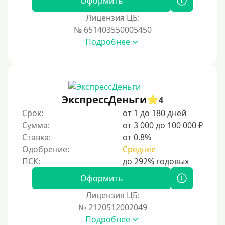
Оформить
Лицензия ЦБ:
Условия
№ 651403550005450
Подробнее
С возможностью частичного погашения
Без страховок и комиссий
Со страховкой
Повторный
ЭкспрессДеньги
4
Срок:
от 1 до 180 дней
Надежные
Сумма:
от 3 000 до 100 000 ₽
Без обмана
Ставка:
от 0.8%
Без предоплат
Одобрение:
Среднее
Без электронной почты
С автоматическим одобрением
Оформить
Без номера телефона
Лицензия ЦБ:
№ 2120512002049
На телефон
Подробнее