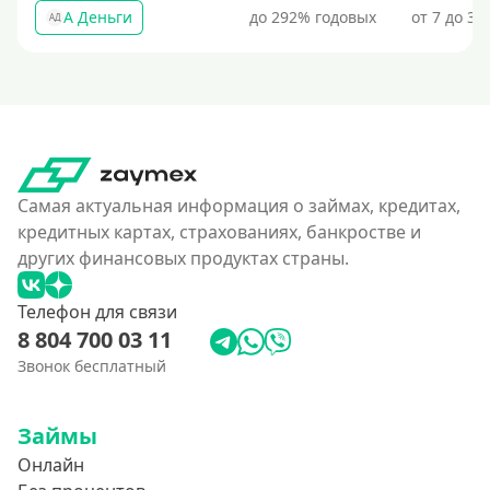
А Деньги
до 292% годовых
от 7 до 31
АД
Самая актуальная информация о займах, кредитах,
кредитных картах, страхованиях, банкростве и
других финансовых продуктах страны.
Телефон для связи
8 804 700 03 11
Звонок бесплатный
Займы
Онлайн