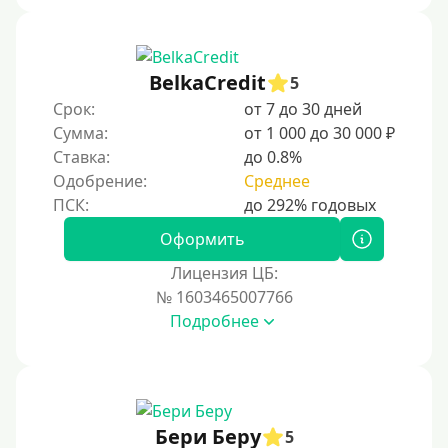
С 18 лет
С 19 лет
С 20 лет
BelkaCredit
5
Срок:
от 7 до 30 дней
С 21 года
Сумма:
от 1 000 до 30 000 ₽
С 22 лет
Ставка:
до 0.8%
С 23 лет
Одобрение:
Среднее
С 25 лет
Оформить
Категории заемщиков
Лицензия ЦБ:
№ 1603465007766
Несовершеннолетним
Подробнее
Студентам
Для мужчин
Женский займ
Бери Беру
Мамам в декрете
5