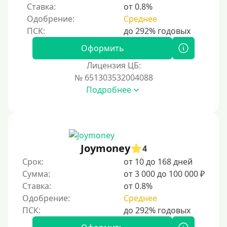
Ставка:
от 0.8%
Одобрение:
Среднее
Процент
Под 1 %
Оформить
С пролонгацией (продлением)
Лицензия ЦБ:
№ 651303532004088
Под высокий процент
Подробнее
Без комиссии
В рассрочку
С ежемесячным платежом
Бесплатно
Joymoney
4
Под низкий процент
Срок:
от 10 до 168 дней
Сумма:
от 3 000 до 100 000 ₽
Без процентов
Ставка:
от 0.8%
Первый займ без процентов
Одобрение:
Среднее
Без процентов на 30 дней
Под 0 %