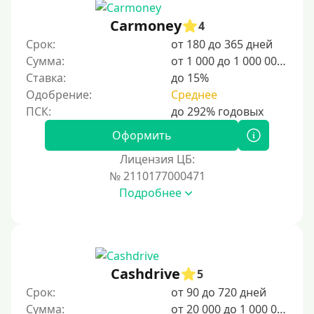
15000 руб
Carmoney
4
20000 руб
Срок:
от 180 до 365 дней
25000 руб
Сумма:
от 1 000 до 1 000 000 ₽
Ставка:
до 15%
30000 руб
Одобрение:
Среднее
30000 руб на год
35000 руб
Оформить
40000 руб
Лицензия ЦБ:
50000 руб
№ 2110177000471
Подробнее
60000 руб
70000 руб
80000 руб
90000 руб
Cashdrive
5
100000 руб
Срок:
от 90 до 720 дней
150000 руб
Сумма:
от 20 000 до 1 000 000 ₽