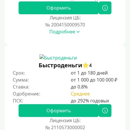
Для иностранных граждан Украины
Оформить
Для иностранных граждан Казахстана
Лицензия ЦБ:
Для иностранных граждан Кыргызстана
№ 2004150009570
Подробнее
Для иностранных граждан Таджикистана
Для иностранных граждан Белоруссии
Для иностранных граждан Армении
Для иностранных граждан Узбекистана
Быстроденьги
4
Для граждан СНГ
Срок:
от 1 до 180 дней
Сумма:
от 1 000 до 100 000 ₽
Сумма (рублей)
Ставка:
до 0.8%
Одобрение:
Среднее
100 руб
200 руб
Оформить
300 руб
Лицензия ЦБ:
400 руб
№ 2110573000002