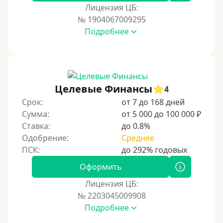
Лицензия ЦБ:
Тинькофф
№ 1904067009295
На карту Кукуруза
Подробнее
Маэстро
Мир
Сбербанк
Целевые Финансы
4
Моментум (Momentum)
Срок:
от 7 до 168 дней
Через систему Контакт (Contact)
Сумма:
от 5 000 до 100 000 ₽
Золотая Корона
Ставка:
до 0.8%
Одобрение:
Среднее
Через систему быстрых платежей СБП
Способы получения
Оформить
Лицензия ЦБ:
Без активации сервиса
№ 2203045009908
Без участия банков
Подробнее
На сберкнижку