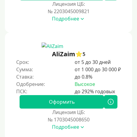
За 1 минуту
Лицензия ЦБ:
№ 2203045009821
За 2 минуты
Подробнее
За 3 минуты
За 5 минут
За 10 минут
За 15 минут
AliZaim
5
За час
Срок:
от 5 до 30 дней
Сумма:
от 1 000 до 30 000 ₽
Срочные
Ставка:
до 0.8%
Моментальные онлайн
Одобрение:
Высокое
Экспресс
В день обращения
Оформить
Лицензия ЦБ:
Возраст
№ 1703045008650
Подробнее
С 17 лет