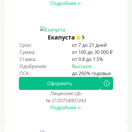
Подробнее
Под ПТС мотоцикла
Под ПТС спецтехники
Под ПТС грузового автомобиля
Авто без ПТС
Екапуста
5
Срок:
от 7 до 21 дней
Цель
Сумма:
от 100 до 30 000 ₽
Ставка:
от 0.8 до 1.5%
На Новый Год
Одобрение:
Высокое
Для исправления кредитной истории
На погашение других займов
Оформить
До зарплаты
Лицензия ЦБ:
№ 2120754001243
Для ИП
Подробнее
Для бизнеса
Документы