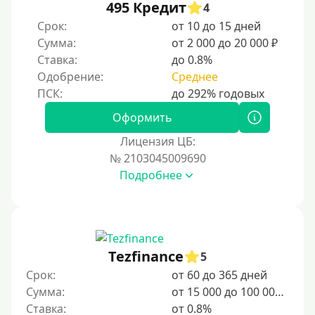
На неделю
495 Кредит
4
Срок:
от 10 до 15 дней
10 дней
Сумма:
от 2 000 до 20 000 ₽
2 недели
Ставка:
до 0.8%
15 дней
Одобрение:
Среднее
20 дней
21 день
Оформить
На месяц
Лицензия ЦБ:
№ 2103045009690
30 дней без процентов
Подробнее
2 месяца
60 дней
3 месяца
90 дней
Tezfinance
5
100 дней
Срок:
от 60 до 365 дней
Сумма:
от 15 000 до 100 000 ₽
4 месяца
Ставка:
от 0.8%