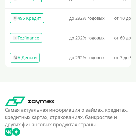
Условия
495 Кредит
до 292% годовых
от 10 до 1
4К
С возможностью частичного погашения
Без страховок и комиссий
Tezfinance
до 292% годовых
от 60 до 3
T
Со страховкой
Повторный
А Деньги
до 292% годовых
от 7 до 31
Надежные
АД
Без обмана
Без предоплат
Без электронной почты
С автоматическим одобрением
Без номера телефона
Самая актуальная информация о займах, кредитах,
кредитных картах, страхованиях, банкростве и
На телефон
других финансовых продуктах страны.
Без платных услуг и подписок