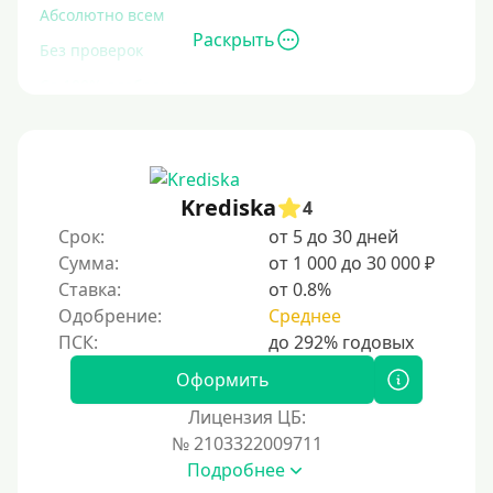
Абсолютно всем
Раскрыть
Без проверок
Со 100% одобрением
Без отказа
На карту без отказа
С просрочками
Krediska
4
Срок:
от 5 до 30 дней
Залог
Сумма:
от 1 000 до 30 000 ₽
Ставка:
от 0.8%
Под залог ПТС
Одобрение:
Среднее
Без залога
Под залог
Оформить
Под залог недвижимости
Лицензия ЦБ:
Под ПТС по доверенности
№ 2103322009711
Подробнее
Под ПТС мотоцикла