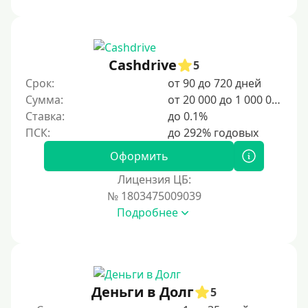
Под ПТС спецтехники
Под ПТС грузового автомобиля
Авто без ПТС
Cashdrive
5
Срок:
от 90 до 720 дней
Цель
Сумма:
от 20 000 до 1 000 000 ₽
Ставка:
до 0.1%
На Новый Год
Для исправления кредитной истории
Оформить
На погашение других займов
Лицензия ЦБ:
До зарплаты
№ 1803475009039
Подробнее
Для ИП
Для бизнеса
Документы
Деньги в Долг
5
Без документов