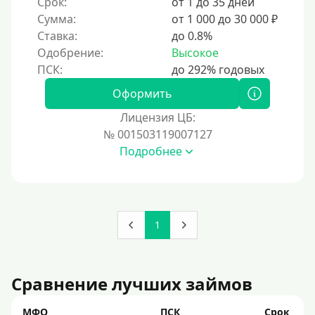
Срок:
от 1 до 35 дней
По ИНН
Сумма:
от 1 000 до 30 000 ₽
Ставка:
до 0.8%
По загранпаспорту
Одобрение:
Высокое
По военному билету
По водительскому удостоверению
Оформить
По СНИЛСу
Лицензия ЦБ:
Без СНИЛСа
№ 001503119007127
Подробнее
По паспорту
Без паспорта
По фото
Без фото
1
Без подтверждения дохода
Без справок и поручителей
Сравнение лучших займов
Без посредников
МФО
ПСК
Срок