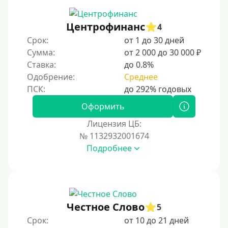
Не выходя из дома
Центрофинанс
4
Без посещения офиса
Срок:
от 1 до 30 дней
В офисе
Сумма:
от 2 000 до 30 000 ₽
В ломбарде
Ставка:
до 0.8%
Одобрение:
Среднее
Роботы займов
Онлайн на карту в Telegram
Оформить
Без списания денег с карты
Лицензия ЦБ:
Денежным переводом
№ 1132932001674
По СМС
Подробнее
На электронный кошелек
На Юмани (ЮMoney)
На Яндекс Деньги
Честное Слово
5
Без привязки карты
Срок:
от 10 до 21 дней
На Киви (Qiwi) кошелек