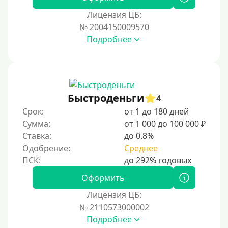
Для иностранных граждан Казахстана
Лицензия ЦБ:
Для иностранных граждан Кыргызстана
№ 2004150009570
Подробнее
Для иностранных граждан Таджикистана
Для иностранных граждан Белоруссии
Для иностранных граждан Армении
Для иностранных граждан Узбекистана
Быстроденьги
4
Для граждан СНГ
Срок:
от 1 до 180 дней
Сумма:
от 1 000 до 100 000 ₽
Сумма (рублей)
Ставка:
до 0.8%
Одобрение:
Среднее
100 руб
200 руб
Оформить
300 руб
Лицензия ЦБ:
400 руб
№ 2110573000002
Подробнее
500 руб