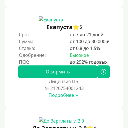
Под ПТС спецтехники
Под ПТС грузового автомобиля
Авто без ПТС
Екапуста
5
Срок:
от 7 до 21 дней
Цель
Сумма:
от 100 до 30 000 ₽
Ставка:
от 0.8 до 1.5%
На Новый Год
Одобрение:
Высокое
Для исправления кредитной истории
На погашение других займов
Оформить
До зарплаты
Лицензия ЦБ:
№ 2120754001243
Для ИП
Подробнее
Для бизнеса
Документы
Без документов