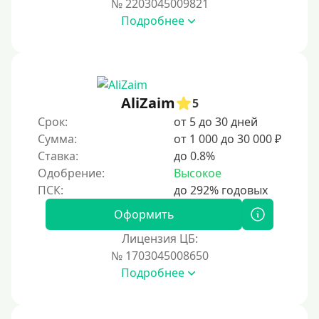
№ 2203045009821
За 2 минуты
Подробнее
За 3 минуты
За 5 минут
За 10 минут
За 15 минут
AliZaim
5
За час
Срок:
от 5 до 30 дней
Сумма:
от 1 000 до 30 000 ₽
Срочные
Ставка:
до 0.8%
Моментальные онлайн
Одобрение:
Высокое
Экспресс
В день обращения
Оформить
Лицензия ЦБ:
Возраст
№ 1703045008650
Подробнее
С 17 лет
С 18 лет