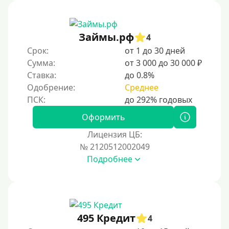
Без звонков и проверок
Онлайн круглосуточно
Ночью
Займы.рф
4
На карту круглосуточно
Срок:
от 1 до 30 дней
Сумма:
от 3 000 до 30 000 ₽
24/7
Ставка:
до 0.8%
Деньги в долг
Одобрение:
Среднее
В долг на карту
Оформить
Срок
Лицензия ЦБ:
№ 2120512002049
1 день
Подробнее
2 дня
3 дня
5 дней
На неделю
495 Кредит
4