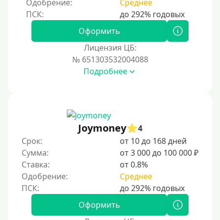
Одобрение:
Среднее
Процент
Под 1 %
Оформить
С пролонгацией (продлением)
Лицензия ЦБ:
№ 651303532004088
Под высокий процент
Подробнее
Без комиссии
В рассрочку
С ежемесячным платежом
Бесплатно
Joymoney
4
Под низкий процент
Срок:
от 10 до 168 дней
Сумма:
от 3 000 до 100 000 ₽
Без процентов
Ставка:
от 0.8%
Первый займ без процентов
Одобрение:
Среднее
Без процентов на 30 дней
Под 0 %
Оформить