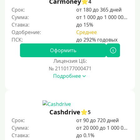
Carmoney
4
20000 руб
Срок:
от 180 до 365 дней
25000 руб
Сумма:
от 1 000 до 1 000 000 ₽
Ставка:
до 15%
30000 руб
Одобрение:
Среднее
30000 руб на год
35000 руб
Оформить
40000 руб
Лицензия ЦБ:
50000 руб
№ 2110177000471
Подробнее
60000 руб
70000 руб
80000 руб
90000 руб
Cashdrive
5
100000 руб
Срок:
от 90 до 720 дней
150000 руб
Сумма:
от 20 000 до 1 000 000 ₽
Ставка:
до 0.1%
200000 руб