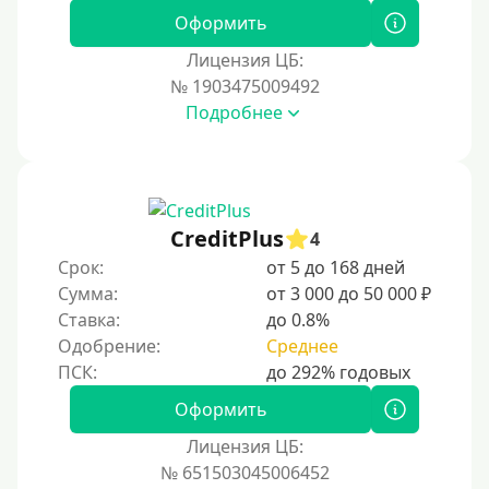
Оформить
Наличными
Лицензия ЦБ:
По телефону
№ 1903475009492
Через госуслуги
Подробнее
Без карты
На карту
На карту с нулевым балансом
CreditPlus
4
На дебетовую карту
Срок:
от 5 до 168 дней
На кредитную карту
Сумма:
от 3 000 до 50 000 ₽
На виртуальную карту
Ставка:
до 0.8%
Одобрение:
Среднее
На неименную карту
На именную карту
Оформить
На зарплатную карту
Лицензия ЦБ:
На чужую карту без отказа
№ 651503045006452