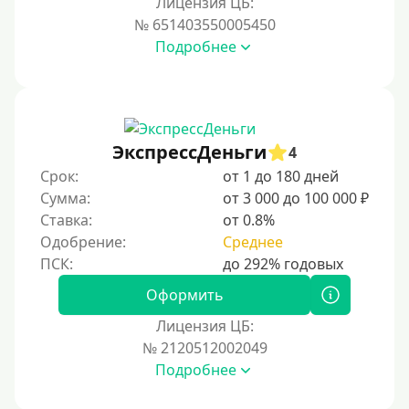
Лицензия ЦБ:
Условия
№ 651403550005450
Подробнее
С возможностью частичного погашения
Без страховок и комиссий
Со страховкой
Повторный
ЭкспрессДеньги
4
Срок:
от 1 до 180 дней
Надежные
Сумма:
от 3 000 до 100 000 ₽
Без обмана
Ставка:
от 0.8%
Без предоплат
Одобрение:
Среднее
Без электронной почты
С автоматическим одобрением
Оформить
Без номера телефона
Лицензия ЦБ:
№ 2120512002049
На телефон
Подробнее
Без платных услуг и подписок