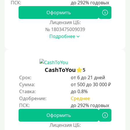
250000 руб
Оформить
300000 руб
Лицензия ЦБ:
500000 руб
№ 1803475009039
1000000 руб
Подробнее
Мини займы
На большую сумму
Карты банков и платежные системы
CashToYou
5
Срок:
от 6 до 21 дней
Мастеркард
Сумма:
от 500 до 30 000 ₽
Через Юнистрим (Unistream)
Ставка:
до 0.8%
Одобрение:
Среднее
На Вебмани
ВТБ
Оформить
Виза (Visa)
Лицензия ЦБ:
Тинькофф