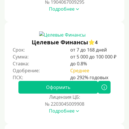
№ 1904067009295
На карту Кукуруза
Подробнее
Маэстро
Мир
Сбербанк
Целевые Финансы
4
Моментум (Momentum)
Срок:
от 7 до 168 дней
Через систему Контакт (Contact)
Сумма:
от 5 000 до 100 000 ₽
Золотая Корона
Ставка:
до 0.8%
Одобрение:
Среднее
Через систему быстрых платежей СБП
Способы получения
Оформить
Лицензия ЦБ:
Без активации сервиса
№ 2203045009908
Без участия банков
Подробнее
На сберкнижку
На дом срочно