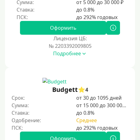
Сумма:
от 5 000 до 30 000 ₽
Без регистрации
Ставка:
до 0.8%
С временной регистрацией
Банкротам
Оформить
Без подтверждения личности
Лицензия ЦБ:
Пенсионерам
№ 2203392009805
Подробнее
Пенсионерам до 70 лет
Пенсионерам до 75 лет
Пенсионерам до 80 лет
Пенсионерам до 85 лет
Budgett
4
Безработным
Срок:
от 30 до 1095 дней
Сумма:
от 15 000 до 300 000 ₽
Даже бомжам
Ставка:
до 0.8%
Без указания места работы
Одобрение:
Среднее
Для иностранных граждан
Для иностранных граждан Украины
Оформить