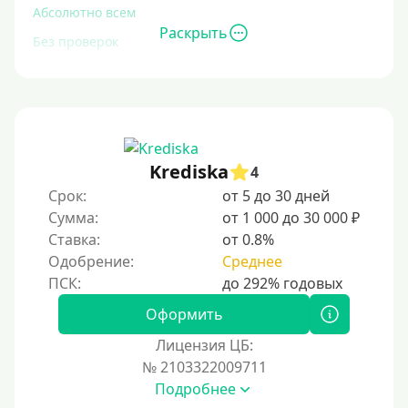
Абсолютно всем
Раскрыть
Без проверок
Со 100% одобрением
Без отказа
На карту без отказа
С просрочками
Krediska
4
Срок:
от 5 до 30 дней
Залог
Сумма:
от 1 000 до 30 000 ₽
Ставка:
от 0.8%
Под залог ПТС
Одобрение:
Среднее
Без залога
Под залог
Оформить
Под залог недвижимости
Лицензия ЦБ:
Под ПТС по доверенности
№ 2103322009711
Подробнее
Под ПТС мотоцикла