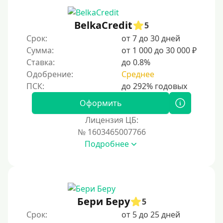
С 19 лет
С 20 лет
BelkaCredit
5
Срок:
от 7 до 30 дней
С 21 года
Сумма:
от 1 000 до 30 000 ₽
С 22 лет
Ставка:
до 0.8%
С 23 лет
Одобрение:
Среднее
С 25 лет
Оформить
Категории заемщиков
Лицензия ЦБ:
№ 1603465007766
Несовершеннолетним
Подробнее
Студентам
Для мужчин
Женский займ
Бери Беру
Мамам в декрете
5
Срок:
от 5 до 25 дней
Без прописки