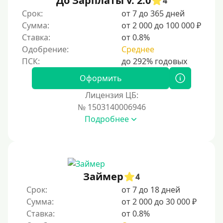
До Зарплаты v. 2.0
4
По ИНН
Срок:
от 7 до 365 дней
Сумма:
от 2 000 до 100 000 ₽
По загранпаспорту
Ставка:
от 0.8%
По военному билету
Одобрение:
Среднее
По водительскому удостоверению
По СНИЛСу
Оформить
Без СНИЛСа
Лицензия ЦБ:
№ 1503140006946
По паспорту
Подробнее
Без паспорта
По фото
Без фото
Без подтверждения дохода
Займер
4
Без справок и поручителей
Срок:
от 7 до 18 дней
Сумма:
от 2 000 до 30 000 ₽
Без посредников
Ставка:
от 0.8%