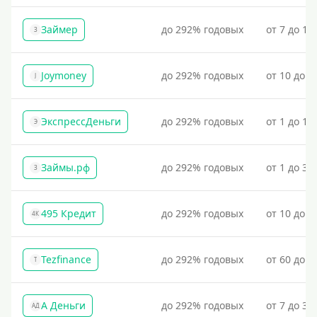
Займер
до 292% годовых
от 7 до 18
З
Joymoney
до 292% годовых
от 10 до 1
J
ЭкспрессДеньги
до 292% годовых
от 1 до 18
Э
Займы.рф
до 292% годовых
от 1 до 30
З
495 Кредит
до 292% годовых
от 10 до 1
4К
Tezfinance
до 292% годовых
от 60 до 3
T
А Деньги
до 292% годовых
от 7 до 31
АД