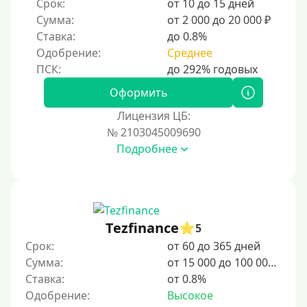
Срок:
от 10 до 15 дней
10 дней
Сумма:
от 2 000 до 20 000 ₽
2 недели
Ставка:
до 0.8%
15 дней
Одобрение:
Среднее
20 дней
21 день
Оформить
На месяц
Лицензия ЦБ:
№ 2103045009690
30 дней без процентов
Подробнее
2 месяца
60 дней
3 месяца
90 дней
Tezfinance
5
100 дней
Срок:
от 60 до 365 дней
Сумма:
от 15 000 до 100 000 ₽
4 месяца
Ставка:
от 0.8%
5 месяцев
Одобрение:
Высокое