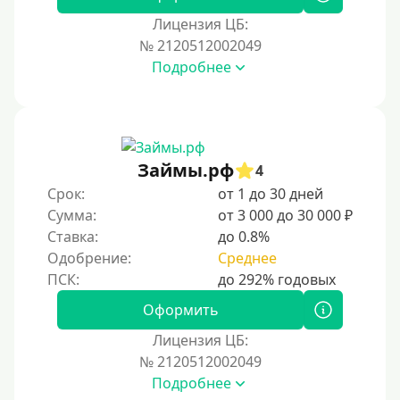
Лицензия ЦБ:
Условия
№ 2120512002049
Подробнее
С возможностью частичного погашения
Без страховок и комиссий
Со страховкой
Повторный
Займы.рф
4
Срок:
от 1 до 30 дней
Надежные
Сумма:
от 3 000 до 30 000 ₽
Без обмана
Ставка:
до 0.8%
Без предоплат
Одобрение:
Среднее
Без электронной почты
С автоматическим одобрением
Оформить
Без номера телефона
Лицензия ЦБ:
№ 2120512002049
На телефон
Подробнее
Без платных услуг и подписок