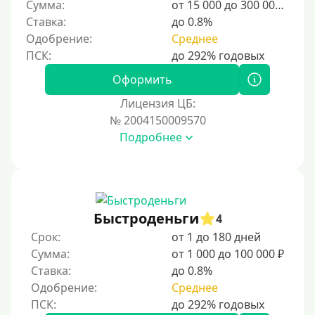
Сумма:
от 15 000 до 300 000 ₽
Без прописки
Ставка:
до 0.8%
Без регистрации
Одобрение:
Среднее
С временной регистрацией
Банкротам
Оформить
Без подтверждения личности
Лицензия ЦБ:
Пенсионерам
№ 2004150009570
Подробнее
Пенсионерам до 70 лет
Пенсионерам до 75 лет
Пенсионерам до 80 лет
Пенсионерам до 85 лет
Быстроденьги
4
Безработным
Срок:
от 1 до 180 дней
Сумма:
от 1 000 до 100 000 ₽
Даже бомжам
Ставка:
до 0.8%
Без указания места работы
Одобрение:
Среднее
Для иностранных граждан