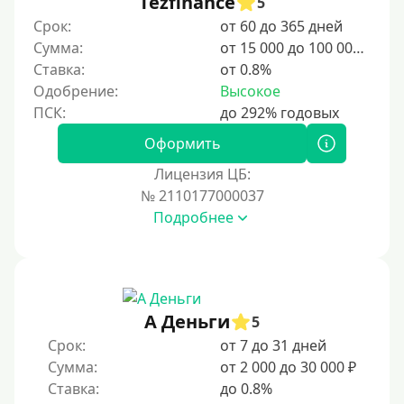
Tezfinance
5
Срок:
от 60 до 365 дней
10 дней
Сумма:
от 15 000 до 100 000 ₽
2 недели
Ставка:
от 0.8%
15 дней
Одобрение:
Высокое
20 дней
21 день
Оформить
На месяц
Лицензия ЦБ:
№ 2110177000037
30 дней без процентов
Подробнее
2 месяца
60 дней
3 месяца
90 дней
А Деньги
5
100 дней
Срок:
от 7 до 31 дней
Сумма:
от 2 000 до 30 000 ₽
4 месяца
Ставка:
до 0.8%
5 месяцев