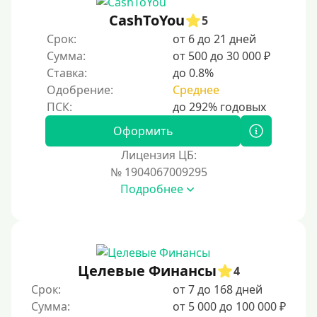
15000 руб
CashToYou
5
20000 руб
Срок:
от 6 до 21 дней
25000 руб
Сумма:
от 500 до 30 000 ₽
Ставка:
до 0.8%
30000 руб
Одобрение:
Среднее
30000 руб на год
35000 руб
Оформить
40000 руб
Лицензия ЦБ:
50000 руб
№ 1904067009295
Подробнее
60000 руб
70000 руб
80000 руб
90000 руб
Целевые Финансы
4
100000 руб
Срок:
от 7 до 168 дней
150000 руб
Сумма:
от 5 000 до 100 000 ₽