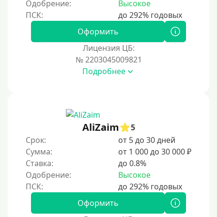
Одобрение:
Высокое
На полгода
180 дней
Оформить
10 месяцев
Лицензия ЦБ:
№ 2203045009821
Год
Подробнее
365 дней
2 года
3 года
4 года
AliZaim
5
5 лет
Срок:
от 5 до 30 дней
Сумма:
от 1 000 до 30 000 ₽
Краткосрочные
Ставка:
до 0.8%
Долгосрочные
Одобрение:
Высокое
Принятие решения
Оформить