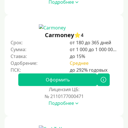
Подробнее
500 руб
1000 руб
1500 руб
2000 руб
Carmoney
4
2500 руб
Срок:
от 180 до 365 дней
Сумма:
от 1 000 до 1 000 000 ₽
3000 руб
Ставка:
до 15%
4000 руб
Одобрение:
Среднее
5000 руб
6000 руб
Оформить
7000 руб
Лицензия ЦБ:
8000 руб
№ 2110177000471
Подробнее
9000 руб
10000 руб
12000 руб