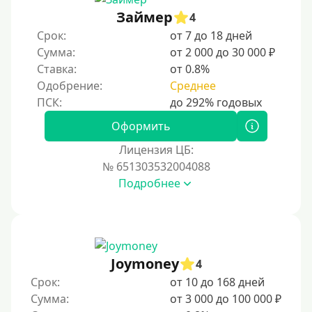
Без документов
Займер
4
По ИНН
Срок:
от 7 до 18 дней
Сумма:
от 2 000 до 30 000 ₽
По загранпаспорту
Ставка:
от 0.8%
По военному билету
Одобрение:
Среднее
По водительскому удостоверению
По СНИЛСу
Оформить
Без СНИЛСа
Лицензия ЦБ:
№ 651303532004088
По паспорту
Подробнее
Без паспорта
По фото
Без фото
Без подтверждения дохода
Joymoney
4
Без справок и поручителей
Срок:
от 10 до 168 дней
Сумма:
от 3 000 до 100 000 ₽
Без посредников