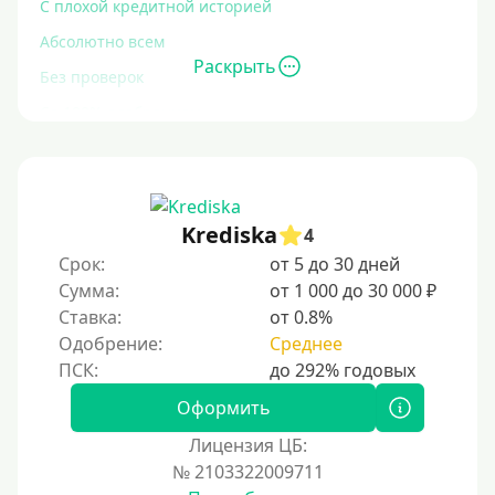
С плохой кредитной историей
Абсолютно всем
Раскрыть
Без проверок
Со 100% одобрением
Без отказа
На карту без отказа
С просрочками
Krediska
4
Срок:
от 5 до 30 дней
Залог
Сумма:
от 1 000 до 30 000 ₽
Ставка:
от 0.8%
Под залог ПТС
Одобрение:
Среднее
Без залога
Под залог
Оформить
Под залог недвижимости
Лицензия ЦБ:
Под ПТС по доверенности
№ 2103322009711