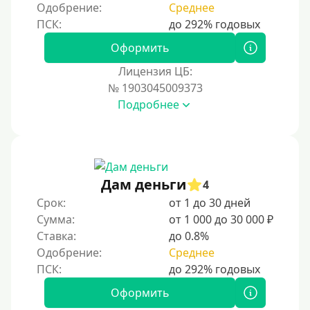
Одобрение:
Среднее
На банковский счет
Наличными
Оформить
По телефону
Лицензия ЦБ:
Через госуслуги
№ 1903045009373
Без карты
Подробнее
На карту
На карту с нулевым балансом
На дебетовую карту
Дам деньги
4
На кредитную карту
Срок:
от 1 до 30 дней
На виртуальную карту
Сумма:
от 1 000 до 30 000 ₽
Ставка:
до 0.8%
На неименную карту
Одобрение:
Среднее
На именную карту
На зарплатную карту
Оформить
На чужую карту без отказа