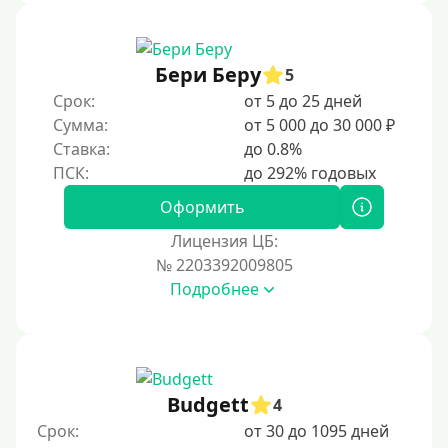
С 18 лет
С 19 лет
С 20 лет
Бери Беру
5
Срок:
от 5 до 25 дней
С 21 года
Сумма:
от 5 000 до 30 000 ₽
С 22 лет
Ставка:
до 0.8%
С 23 лет
С 25 лет
Оформить
Лицензия ЦБ:
Категории заемщиков
№ 2203392009805
Подробнее
Несовершеннолетним
Студентам
Для мужчин
Женский займ
Budgett
4
Мамам в декрете
Срок:
от 30 до 1095 дней