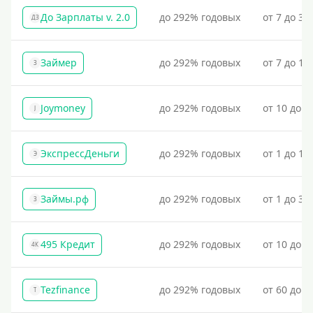
До Зарплаты v. 2.0
до 292% годовых
от 7 до 36
ДЗ
Займер
до 292% годовых
от 7 до 18
З
Joymoney
до 292% годовых
от 10 до 1
J
ЭкспрессДеньги
до 292% годовых
от 1 до 18
Э
Займы.рф
до 292% годовых
от 1 до 30
З
495 Кредит
до 292% годовых
от 10 до 1
4К
Tezfinance
до 292% годовых
от 60 до 3
T