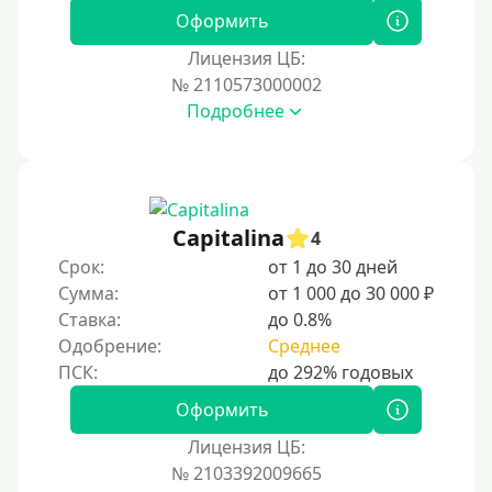
Для иностранных граждан Украины
Оформить
Для иностранных граждан Казахстана
Лицензия ЦБ:
Для иностранных граждан Кыргызстана
№ 2110573000002
Подробнее
Для иностранных граждан Таджикистана
Для иностранных граждан Белоруссии
Для иностранных граждан Армении
Для иностранных граждан Узбекистана
Capitalina
4
Для граждан СНГ
Срок:
от 1 до 30 дней
Сумма:
от 1 000 до 30 000 ₽
Сумма (рублей)
Ставка:
до 0.8%
Одобрение:
Среднее
100 руб
200 руб
Оформить
300 руб
Лицензия ЦБ:
400 руб
№ 2103392009665