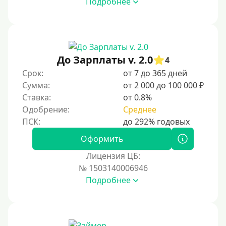
Подробнее
Под ПТС мотоцикла
Под ПТС спецтехники
Под ПТС грузового автомобиля
Авто без ПТС
До Зарплаты v. 2.0
4
Срок:
от 7 до 365 дней
Цель
Сумма:
от 2 000 до 100 000 ₽
Ставка:
от 0.8%
На Новый Год
Одобрение:
Среднее
Для исправления кредитной истории
На погашение других займов
Оформить
До зарплаты
Лицензия ЦБ:
№ 1503140006946
Для ИП
Подробнее
Для бизнеса
Документы