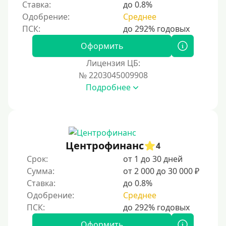
Ставка:
до 0.8%
200000 руб
Одобрение:
Среднее
250000 руб
300000 руб
Оформить
500000 руб
Лицензия ЦБ:
1000000 руб
№ 2203045009908
Подробнее
Мини займы
На большую сумму
Карты банков и платежные системы
Центрофинанс
4
Мастеркард
Срок:
от 1 до 30 дней
Через Юнистрим (Unistream)
Сумма:
от 2 000 до 30 000 ₽
Ставка:
до 0.8%
На Вебмани
Одобрение:
Среднее
ВТБ
Виза (Visa)
Оформить