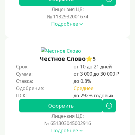
Тинькофф
Лицензия ЦБ:
На карту Кукуруза
№ 1132932001674
Подробнее
Маэстро
Мир
Сбербанк
Моментум (Momentum)
Честное Слово
5
Через систему Контакт (Contact)
Срок:
от 10 до 21 дней
Золотая Корона
Сумма:
от 3 000 до 30 000 ₽
Ставка:
до 0.8%
Через систему быстрых платежей СБП
Одобрение:
Среднее
Способы получения
Оформить
Без активации сервиса
Лицензия ЦБ:
Без участия банков
№ 651303045002916
Подробнее
На сберкнижку