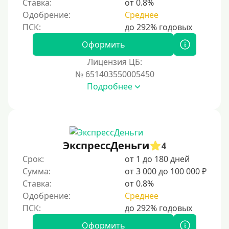
Ставка:
от 0.8%
Одобрение:
Среднее
Процент
Под 1 %
Оформить
С пролонгацией (продлением)
Лицензия ЦБ:
№ 651403550005450
Под высокий процент
Подробнее
Без комиссии
В рассрочку
С ежемесячным платежом
Бесплатно
ЭкспрессДеньги
4
Под низкий процент
Срок:
от 1 до 180 дней
Сумма:
от 3 000 до 100 000 ₽
Без процентов
Ставка:
от 0.8%
Первый займ без процентов
Одобрение:
Среднее
Без процентов на 30 дней
Под 0 %
Оформить