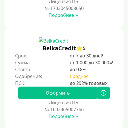
За 1 минуту
Лицензия ЦБ:
№ 1703045008650
За 2 минуты
Подробнее
За 3 минуты
За 5 минут
За 10 минут
За 15 минут
BelkaCredit
5
За час
Срок:
от 7 до 30 дней
Сумма:
от 1 000 до 30 000 ₽
Срочные
Ставка:
до 0.8%
Моментальные онлайн
Одобрение:
Среднее
Экспресс
В день обращения
Оформить
Лицензия ЦБ:
Возраст
№ 1603465007766
Подробнее
С 17 лет