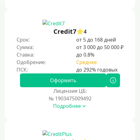
На дом срочно
Не выходя из дома
Без посещения офиса
Credit7
4
В офисе
Срок:
от 5 до 168 дней
В ломбарде
Сумма:
от 3 000 до 50 000 ₽
Ставка:
до 0.8%
Роботы займов
Одобрение:
Среднее
Онлайн на карту в Telegram
Без списания денег с карты
Оформить
Денежным переводом
Лицензия ЦБ:
По СМС
№ 1903475009492
Подробнее
На электронный кошелек
На Юмани (ЮMoney)
На Яндекс Деньги
Без привязки карты