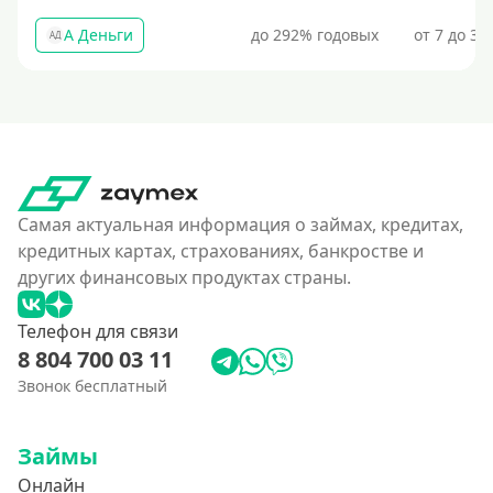
А Деньги
до 292% годовых
от 7 до 31
АД
Самая актуальная информация о займах, кредитах,
кредитных картах, страхованиях, банкростве и
других финансовых продуктах страны.
Телефон для связи
8 804 700 03 11
Звонок бесплатный
Займы
Онлайн