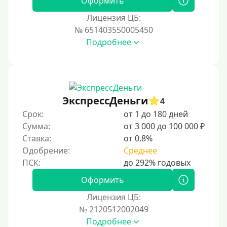
Оформить
Лицензия ЦБ:
Условия
№ 651403550005450
Подробнее
С возможностью частичного погашения
Без страховок и комиссий
Со страховкой
Повторный
ЭкспрессДеньги
4
Срок:
от 1 до 180 дней
Надежные
Сумма:
от 3 000 до 100 000 ₽
Без обмана
Ставка:
от 0.8%
Без предоплат
Одобрение:
Среднее
Без электронной почты
С автоматическим одобрением
Оформить
Без номера телефона
Лицензия ЦБ:
№ 2120512002049
На телефон
Подробнее