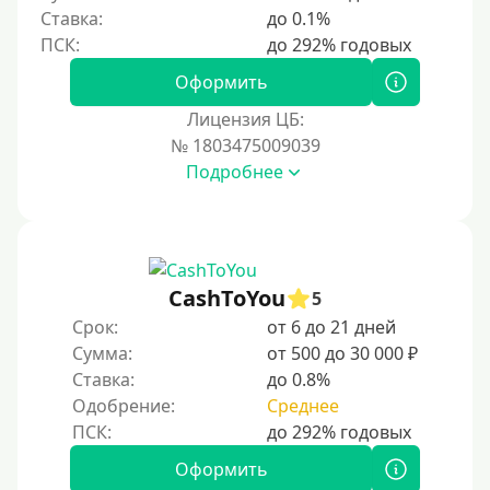
Ставка:
до 0.1%
200000 руб
250000 руб
Оформить
300000 руб
Лицензия ЦБ:
500000 руб
№ 1803475009039
1000000 руб
Подробнее
Мини займы
На большую сумму
Карты банков и платежные системы
CashToYou
5
Срок:
от 6 до 21 дней
Мастеркард
Сумма:
от 500 до 30 000 ₽
Через Юнистрим (Unistream)
Ставка:
до 0.8%
Одобрение:
Среднее
На Вебмани
ВТБ
Оформить
Виза (Visa)