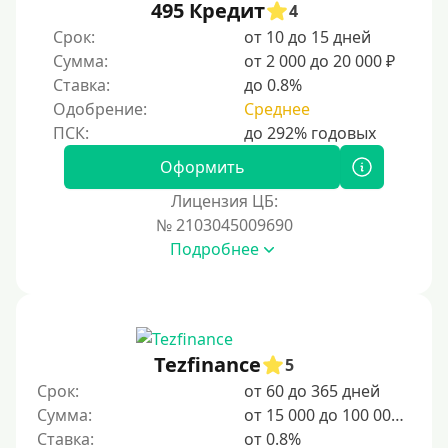
На неделю
495 Кредит
4
Срок:
от 10 до 15 дней
10 дней
Сумма:
от 2 000 до 20 000 ₽
2 недели
Ставка:
до 0.8%
15 дней
Одобрение:
Среднее
20 дней
21 день
Оформить
На месяц
Лицензия ЦБ:
№ 2103045009690
30 дней без процентов
Подробнее
2 месяца
60 дней
3 месяца
90 дней
Tezfinance
5
100 дней
Срок:
от 60 до 365 дней
Сумма:
от 15 000 до 100 000 ₽
4 месяца
Ставка:
от 0.8%