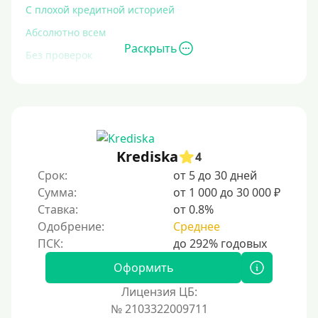
С плохой кредитной историей
Абсолютно всем
Раскрыть
Без проверок
Со 100% одобрением
Без отказа
На карту без отказа
С просрочками
Krediska
4
Срок:
от 5 до 30 дней
Залог
Сумма:
от 1 000 до 30 000 ₽
Ставка:
от 0.8%
Под залог ПТС
Одобрение:
Среднее
Без залога
Под залог
Оформить
Под залог недвижимости
Лицензия ЦБ:
Под ПТС по доверенности
№ 2103322009711