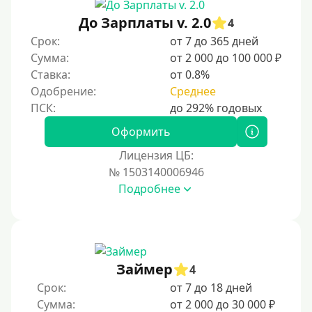
Без документов
До Зарплаты v. 2.0
4
По ИНН
Срок:
от 7 до 365 дней
Сумма:
от 2 000 до 100 000 ₽
По загранпаспорту
Ставка:
от 0.8%
По военному билету
Одобрение:
Среднее
По водительскому удостоверению
По СНИЛСу
Оформить
Без СНИЛСа
Лицензия ЦБ:
№ 1503140006946
По паспорту
Подробнее
Без паспорта
По фото
Без фото
Без подтверждения дохода
Займер
4
Без справок и поручителей
Срок:
от 7 до 18 дней
Сумма:
от 2 000 до 30 000 ₽
Без посредников