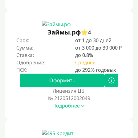
Без платных услуг и подписок
Без звонков и проверок
Онлайн круглосуточно
Ночью
Займы.рф
4
На карту круглосуточно
Срок:
от 1 до 30 дней
Сумма:
от 3 000 до 30 000 ₽
24/7
Ставка:
до 0.8%
Деньги в долг
Одобрение:
Среднее
В долг на карту
Оформить
Срок
Лицензия ЦБ:
№ 2120512002049
1 день
Подробнее
2 дня
3 дня
5 дней