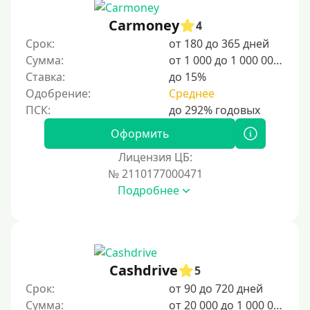
15000 руб
Carmoney
4
20000 руб
Срок:
от 180 до 365 дней
25000 руб
Сумма:
от 1 000 до 1 000 000 ₽
Ставка:
до 15%
30000 руб
Одобрение:
Среднее
30000 руб на год
35000 руб
Оформить
40000 руб
Лицензия ЦБ:
50000 руб
№ 2110177000471
Подробнее
60000 руб
70000 руб
80000 руб
90000 руб
Cashdrive
5
100000 руб
Срок:
от 90 до 720 дней
150000 руб
Сумма:
от 20 000 до 1 000 000 ₽