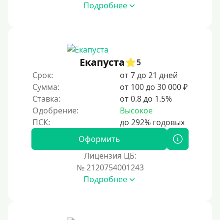
Подробнее
Под ПТС мотоцикла
Под ПТС спецтехники
Под ПТС грузового автомобиля
Авто без ПТС
Екапуста
5
Срок:
от 7 до 21 дней
Цель
Сумма:
от 100 до 30 000 ₽
Ставка:
от 0.8 до 1.5%
На Новый Год
Одобрение:
Высокое
Для исправления кредитной истории
На погашение других займов
Оформить
До зарплаты
Лицензия ЦБ:
№ 2120754001243
Для ИП
Подробнее
Для бизнеса
Документы