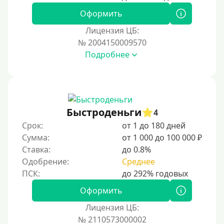
Для иностранных граждан Украины
Оформить
Для иностранных граждан Казахстана
Лицензия ЦБ:
Для иностранных граждан Кыргызстана
№ 2004150009570
Подробнее
Для иностранных граждан Таджикистана
Для иностранных граждан Белоруссии
Для иностранных граждан Армении
Для иностранных граждан Узбекистана
Быстроденьги
4
Для граждан СНГ
Срок:
от 1 до 180 дней
Сумма:
от 1 000 до 100 000 ₽
Сумма (рублей)
Ставка:
до 0.8%
Одобрение:
Среднее
100 руб
200 руб
Оформить
300 руб
Лицензия ЦБ:
400 руб
№ 2110573000002