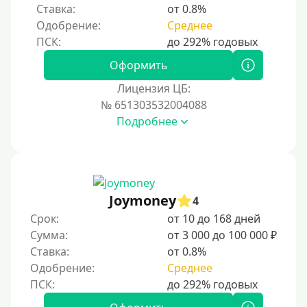
Ставка:
от 0.8%
Одобрение:
Среднее
Процент
Под 1 %
Оформить
С пролонгацией (продлением)
Лицензия ЦБ:
№ 651303532004088
Под высокий процент
Подробнее
Без комиссии
В рассрочку
С ежемесячным платежом
Бесплатно
Joymoney
4
Под низкий процент
Срок:
от 10 до 168 дней
Сумма:
от 3 000 до 100 000 ₽
Без процентов
Ставка:
от 0.8%
Первый займ без процентов
Одобрение:
Среднее
Без процентов на 30 дней
Под 0 %