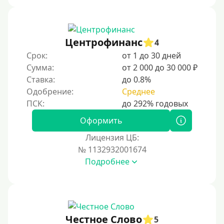
На дом срочно
Не выходя из дома
Центрофинанс
4
Без посещения офиса
Срок:
от 1 до 30 дней
В офисе
Сумма:
от 2 000 до 30 000 ₽
В ломбарде
Ставка:
до 0.8%
Одобрение:
Среднее
Роботы займов
Онлайн на карту в Telegram
Оформить
Без списания денег с карты
Лицензия ЦБ:
Денежным переводом
№ 1132932001674
По СМС
Подробнее
На электронный кошелек
На Юмани (ЮMoney)
На Яндекс Деньги
Честное Слово
5
Без привязки карты