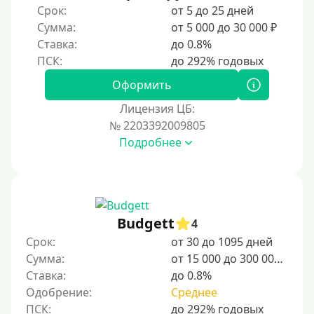
Срок:
от 5 до 25 дней
Без прописки
Сумма:
от 5 000 до 30 000 ₽
Без регистрации
Ставка:
до 0.8%
С временной регистрацией
Банкротам
Оформить
Без подтверждения личности
Лицензия ЦБ:
Пенсионерам
№ 2203392009805
Подробнее
Пенсионерам до 70 лет
Пенсионерам до 75 лет
Пенсионерам до 80 лет
Пенсионерам до 85 лет
Budgett
4
Безработным
Срок:
от 30 до 1095 дней
Сумма:
от 15 000 до 300 000 ₽
Даже бомжам
Ставка:
до 0.8%
Без указания места работы
Одобрение:
Среднее
Для иностранных граждан