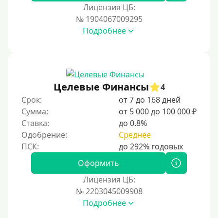
Лицензия ЦБ:
Тинькофф
№ 1904067009295
На карту Кукуруза
Подробнее
Маэстро
Мир
Сбербанк
Целевые Финансы
4
Моментум (Momentum)
Срок:
от 7 до 168 дней
Через систему Контакт (Contact)
Сумма:
от 5 000 до 100 000 ₽
Золотая Корона
Ставка:
до 0.8%
Одобрение:
Среднее
Через систему быстрых платежей СБП
Способы получения
Оформить
Лицензия ЦБ:
Без активации сервиса
№ 2203045009908
Без участия банков
Подробнее
На сберкнижку