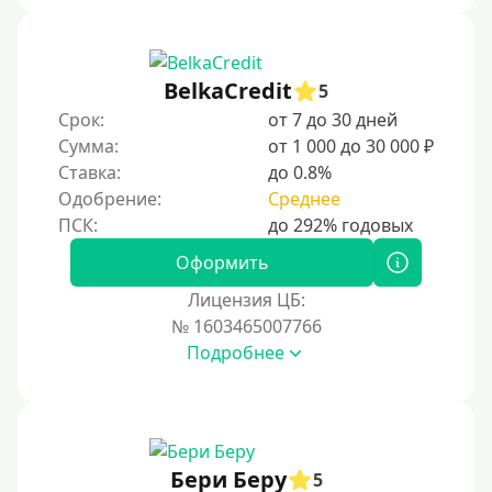
С 18 лет
С 19 лет
С 20 лет
BelkaCredit
5
Срок:
от 7 до 30 дней
С 21 года
Сумма:
от 1 000 до 30 000 ₽
С 22 лет
Ставка:
до 0.8%
С 23 лет
Одобрение:
Среднее
С 25 лет
Оформить
Категории заемщиков
Лицензия ЦБ:
№ 1603465007766
Несовершеннолетним
Подробнее
Студентам
Для мужчин
Женский займ
Бери Беру
Мамам в декрете
5