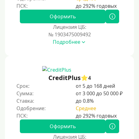
На банковский счет
Оформить
Наличными
Лицензия ЦБ:
По телефону
№ 1903475009492
Через госуслуги
Подробнее
Без карты
На карту
На карту с нулевым балансом
CreditPlus
4
На дебетовую карту
Срок:
от 5 до 168 дней
На кредитную карту
Сумма:
от 3 000 до 50 000 ₽
На виртуальную карту
Ставка:
до 0.8%
Одобрение:
Среднее
На неименную карту
На именную карту
Оформить
На зарплатную карту
Лицензия ЦБ:
На чужую карту без отказа