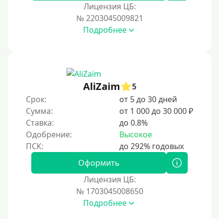
За 1 минуту
Лицензия ЦБ:
№ 2203045009821
За 2 минуты
Подробнее
За 3 минуты
За 5 минут
За 10 минут
За 15 минут
AliZaim
5
За час
Срок:
от 5 до 30 дней
Сумма:
от 1 000 до 30 000 ₽
Срочные
Ставка:
до 0.8%
Моментальные онлайн
Одобрение:
Высокое
Экспресс
В день обращения
Оформить
Лицензия ЦБ:
Возраст
№ 1703045008650
Подробнее
С 17 лет