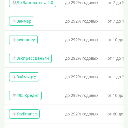
До Зарплаты v. 2.0
до 292% годовых
от 7 до 36
ДЗ
Займер
до 292% годовых
от 7 до 18
З
Joymoney
до 292% годовых
от 10 до 1
J
ЭкспрессДеньги
до 292% годовых
от 1 до 18
Э
Займы.рф
до 292% годовых
от 1 до 30
З
495 Кредит
до 292% годовых
от 10 до 1
4К
Tezfinance
до 292% годовых
от 60 до 3
T