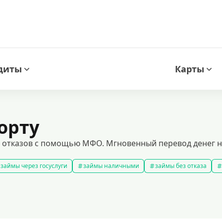
диты
Карты
орту
з отказов с помощью МФО. Мгновенный перевод денег н
займы через госуслуги
займы наличными
займы без отказа
мс займ
все займы
займы ночью
займы без комиссии
з
подобрать займ
рейтинг займов
правила предоставления 