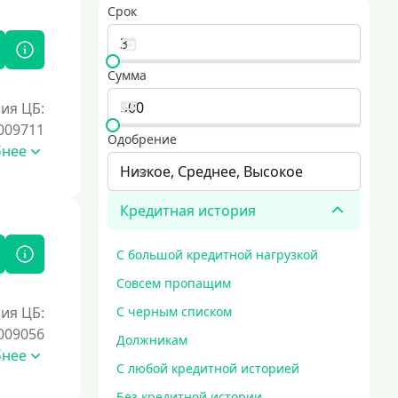
Срок
Сумма
ия ЦБ:
009711
Одобрение
бнее
Низкое, Среднее, Высокое
Кредитная история
С большой кредитной нагрузкой
Совсем пропащим
ия ЦБ:
С черным списком
009056
Должникам
бнее
С любой кредитной историей
Без кредитной истории