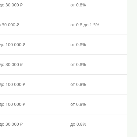
Под залог недвижимости
до 30 000 ₽
от 0.8%
Под ПТС по доверенности
Под ПТС мотоцикла
о 30 000 ₽
от 0.8 до 1.5%
Под ПТС спецтехники
Под ПТС грузового автомобиля
 до 100 000 ₽
от 0.8%
Авто без ПТС
до 30 000 ₽
от 0.8%
Цель
На Новый Год
 до 100 000 ₽
от 0.8%
Для исправления кредитной истории
На погашение других займов
 до 100 000 ₽
от 0.8%
До зарплаты
Для ИП
до 30 000 ₽
до 0.8%
Для бизнеса