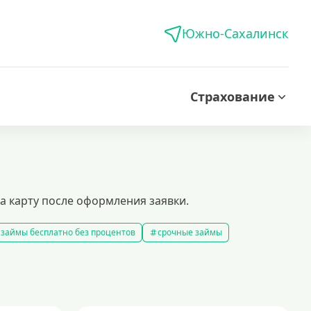
Южно-Сахалинск
Страхование
а карту после оформления заявки.
займы бесплатно без процентов
срочные займы
аймы на карту за 15 минут
выбрать экспресс займ в рф
займов
рефинансирование займов
калькулятор займов