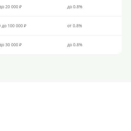
до 20 000 ₽
до 0.8%
Документы
Без документов
0 до 100 000 ₽
от 0.8%
По ИНН
По загранпаспорту
до 30 000 ₽
до 0.8%
По военному билету
По водительскому удостоверению
По СНИЛСу
Без СНИЛСа
По паспорту
Без паспорта
По фото
Без фото
Без подтверждения дохода