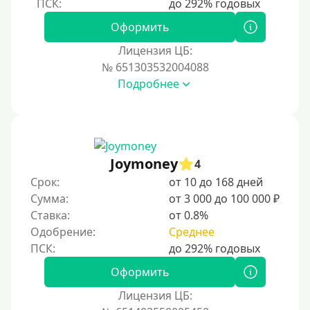
Под 1 %
Оформить
С пролонгацией (продлением)
Лицензия ЦБ:
№ 651303532004088
Под высокий процент
Подробнее
Без комиссии
В рассрочку
С ежемесячным платежом
Бесплатно
Joymoney
4
Под низкий процент
Срок:
от 10 до 168 дней
Сумма:
от 3 000 до 100 000 ₽
Без процентов
Ставка:
от 0.8%
Первый займ без процентов
Одобрение:
Среднее
Без процентов на 30 дней
Под 0 %
Оформить
Лицензия ЦБ:
Условия