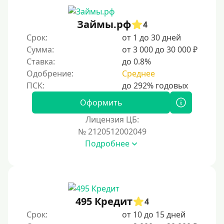
Онлайн круглосуточно
Ночью
Займы.рф
4
На карту круглосуточно
Срок:
от 1 до 30 дней
Сумма:
от 3 000 до 30 000 ₽
24/7
Ставка:
до 0.8%
Деньги в долг
Одобрение:
Среднее
В долг на карту
Оформить
Срок
Лицензия ЦБ:
№ 2120512002049
1 день
Подробнее
2 дня
3 дня
5 дней
На неделю
495 Кредит
4
Срок:
от 10 до 15 дней
10 дней