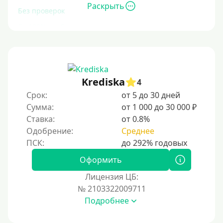
Раскрыть
Без проверок
Со 100% одобрением
Без отказа
На карту без отказа
С просрочками
Krediska
4
Срок:
от 5 до 30 дней
Залог
Сумма:
от 1 000 до 30 000 ₽
Ставка:
от 0.8%
Под залог ПТС
Одобрение:
Среднее
Без залога
Под залог
Оформить
Под залог недвижимости
Лицензия ЦБ:
Под ПТС по доверенности
№ 2103322009711
Подробнее
Под ПТС мотоцикла
Под ПТС спецтехники