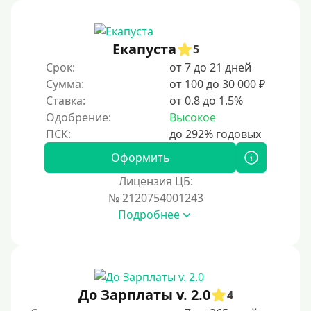
Под ПТС грузового автомобиля
Авто без ПТС
Екапуста
5
Срок:
от 7 до 21 дней
Цель
Сумма:
от 100 до 30 000 ₽
Ставка:
от 0.8 до 1.5%
На Новый Год
Одобрение:
Высокое
Для исправления кредитной истории
На погашение других займов
Оформить
До зарплаты
Лицензия ЦБ:
№ 2120754001243
Для ИП
Подробнее
Для бизнеса
Документы
Без документов
До Зарплаты v. 2.0
4