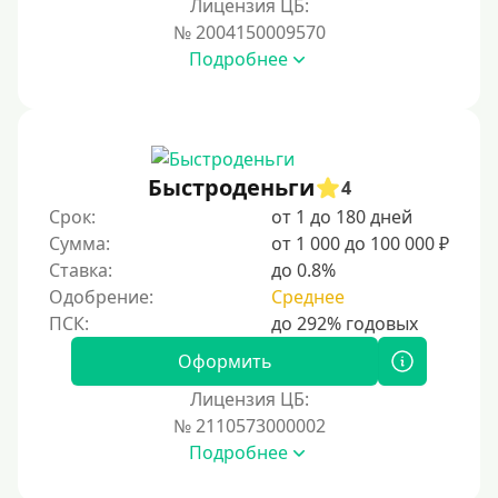
Лицензия ЦБ:
Для иностранных граждан Кыргызстана
№ 2004150009570
Подробнее
Для иностранных граждан Таджикистана
Для иностранных граждан Белоруссии
Для иностранных граждан Армении
Для иностранных граждан Узбекистана
Быстроденьги
4
Для граждан СНГ
Срок:
от 1 до 180 дней
Сумма:
от 1 000 до 100 000 ₽
Сумма (рублей)
Ставка:
до 0.8%
Одобрение:
Среднее
100 руб
200 руб
Оформить
300 руб
Лицензия ЦБ:
400 руб
№ 2110573000002
Подробнее
500 руб
1000 руб