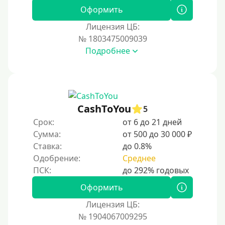
Оформить
300000 руб
Лицензия ЦБ:
500000 руб
№ 1803475009039
1000000 руб
Подробнее
Мини займы
На большую сумму
Карты банков и платежные системы
CashToYou
5
Срок:
от 6 до 21 дней
Мастеркард
Сумма:
от 500 до 30 000 ₽
Через Юнистрим (Unistream)
Ставка:
до 0.8%
Одобрение:
Среднее
На Вебмани
ВТБ
Оформить
Виза (Visa)
Лицензия ЦБ:
Тинькофф
№ 1904067009295