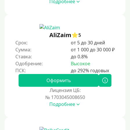
Подробнее
За 3 минуты
За 5 минут
За 10 минут
За 15 минут
AliZaim
5
За час
Срок:
от 5 до 30 дней
Сумма:
от 1 000 до 30 000 ₽
Срочные
Ставка:
до 0.8%
Моментальные онлайн
Одобрение:
Высокое
Экспресс
В день обращения
Оформить
Лицензия ЦБ:
Возраст
№ 1703045008650
Подробнее
С 17 лет
С 18 лет
С 19 лет