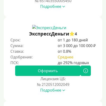
№ 651403550005450
Подробнее
С возможностью частичного погашения
Без страховок и комиссий
Со страховкой
Повторный
ЭкспрессДеньги
4
Срок:
от 1 до 180 дней
Надежные
Сумма:
от 3 000 до 100 000 ₽
Без обмана
Ставка:
от 0.8%
Без предоплат
Одобрение:
Среднее
Без электронной почты
С автоматическим одобрением
Оформить
Без номера телефона
Лицензия ЦБ:
№ 2120512002049
На телефон
Подробнее
Без платных услуг и подписок
Без звонков и проверок