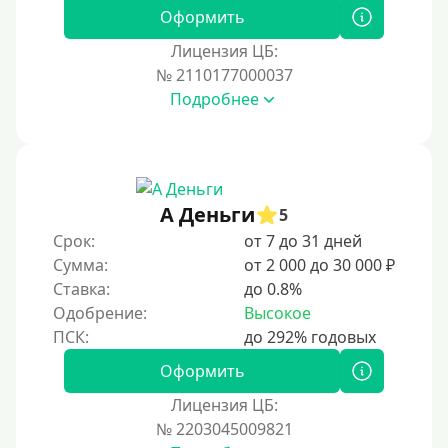
180 дней
Оформить
10 месяцев
Лицензия ЦБ:
№ 2110177000037
Год
Подробнее
365 дней
2 года
3 года
4 года
А Деньги
5
5 лет
Срок:
от 7 до 31 дней
Сумма:
от 2 000 до 30 000 ₽
Краткосрочные
Ставка:
до 0.8%
Долгосрочные
Одобрение:
Высокое
Принятие решения
Оформить
За 1 минуту
Лицензия ЦБ:
№ 2203045009821
За 2 минуты