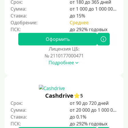
Срок:
от 180 до 365 дней
25000 руб
Сумма:
от 1 000 до 1 000 000 ₽
Ставка:
до 15%
30000 руб
Одобрение:
Среднее
30000 руб на год
35000 руб
Оформить
40000 руб
Лицензия ЦБ:
50000 руб
№ 2110177000471
Подробнее
60000 руб
70000 руб
80000 руб
90000 руб
Cashdrive
5
100000 руб
Срок:
от 90 до 720 дней
150000 руб
Сумма:
от 20 000 до 1 000 000 ₽
Ставка:
до 0.1%
200000 руб
250000 руб