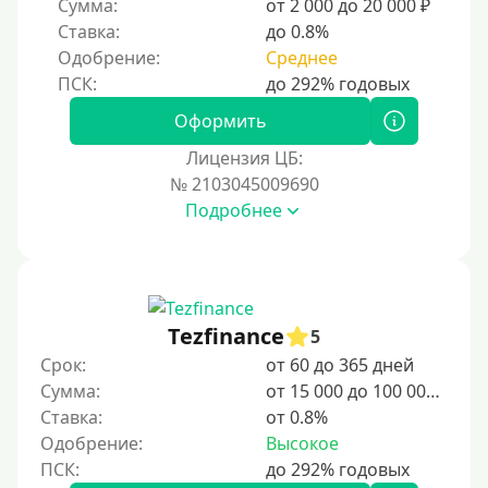
Сумма:
от 2 000 до 20 000 ₽
2 недели
Ставка:
до 0.8%
15 дней
Одобрение:
Среднее
20 дней
21 день
Оформить
На месяц
Лицензия ЦБ:
№ 2103045009690
30 дней без процентов
Подробнее
2 месяца
60 дней
3 месяца
90 дней
Tezfinance
5
100 дней
Срок:
от 60 до 365 дней
Сумма:
от 15 000 до 100 000 ₽
4 месяца
Ставка:
от 0.8%
5 месяцев
Одобрение:
Высокое
На полгода