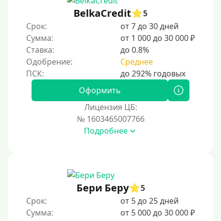
С 20 лет
BelkaCredit
5
Срок:
от 7 до 30 дней
С 21 года
Сумма:
от 1 000 до 30 000 ₽
С 22 лет
Ставка:
до 0.8%
С 23 лет
Одобрение:
Среднее
С 25 лет
Оформить
Категории заемщиков
Лицензия ЦБ:
№ 1603465007766
Несовершеннолетним
Подробнее
Студентам
Для мужчин
Женский займ
Бери Беру
Мамам в декрете
5
Срок:
от 5 до 25 дней
Без прописки
Сумма:
от 5 000 до 30 000 ₽
Без регистрации