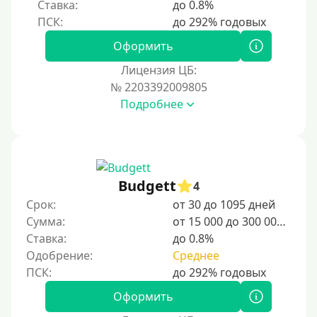
Ставка:
до 0.8%
С временной регистрацией
Банкротам
Оформить
Без подтверждения личности
Лицензия ЦБ:
Пенсионерам
№ 2203392009805
Подробнее
Пенсионерам до 70 лет
Пенсионерам до 75 лет
Пенсионерам до 80 лет
Пенсионерам до 85 лет
Budgett
4
Безработным
Срок:
от 30 до 1095 дней
Сумма:
от 15 000 до 300 000 ₽
Даже бомжам
Ставка:
до 0.8%
Без указания места работы
Одобрение:
Среднее
Для иностранных граждан
Для иностранных граждан Украины
Оформить
Для иностранных граждан Казахстана