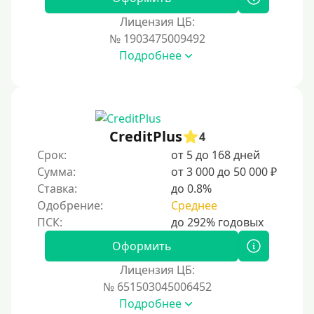
Наличными
Лицензия ЦБ:
По телефону
№ 1903475009492
Через госуслуги
Подробнее
Без карты
На карту
На карту с нулевым балансом
CreditPlus
4
На дебетовую карту
Срок:
от 5 до 168 дней
На кредитную карту
Сумма:
от 3 000 до 50 000 ₽
На виртуальную карту
Ставка:
до 0.8%
Одобрение:
Среднее
На неименную карту
На именную карту
Оформить
На зарплатную карту
Лицензия ЦБ:
На чужую карту без отказа
№ 651503045006452
Подробнее
Похожие МФО