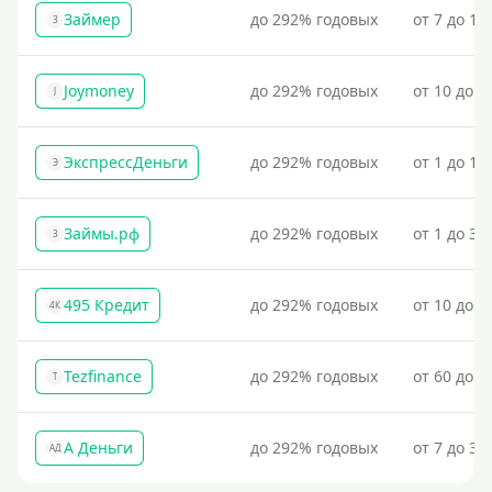
Займер
до 292% годовых
от 7 до 18
З
Joymoney
до 292% годовых
от 10 до 1
J
ЭкспрессДеньги
до 292% годовых
от 1 до 18
Э
Займы.рф
до 292% годовых
от 1 до 30
З
495 Кредит
до 292% годовых
от 10 до 1
4К
Tezfinance
до 292% годовых
от 60 до 3
T
А Деньги
до 292% годовых
от 7 до 31
АД