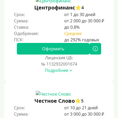
Не выходя из дома
Центрофинанс
4
Без посещения офиса
Срок:
от 1 до 30 дней
В офисе
Сумма:
от 2 000 до 30 000 ₽
В ломбарде
Ставка:
до 0.8%
Одобрение:
Среднее
Роботы займов
Онлайн на карту в Telegram
Оформить
Без списания денег с карты
Лицензия ЦБ:
Денежным переводом
№ 1132932001674
По СМС
Подробнее
На электронный кошелек
На Юмани (ЮMoney)
На Яндекс Деньги
Честное Слово
5
Без привязки карты
Срок:
от 10 до 21 дней
На Киви (Qiwi) кошелек
Сумма:
от 3 000 до 30 000 ₽