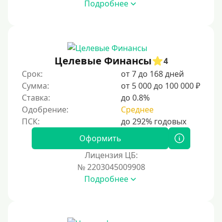
На карту Кукуруза
Подробнее
Маэстро
Мир
Сбербанк
Целевые Финансы
4
Моментум (Momentum)
Срок:
от 7 до 168 дней
Через систему Контакт (Contact)
Сумма:
от 5 000 до 100 000 ₽
Золотая Корона
Ставка:
до 0.8%
Одобрение:
Среднее
Через систему быстрых платежей СБП
Способы получения
Оформить
Лицензия ЦБ:
Без активации сервиса
№ 2203045009908
Без участия банков
Подробнее
На сберкнижку
На дом срочно