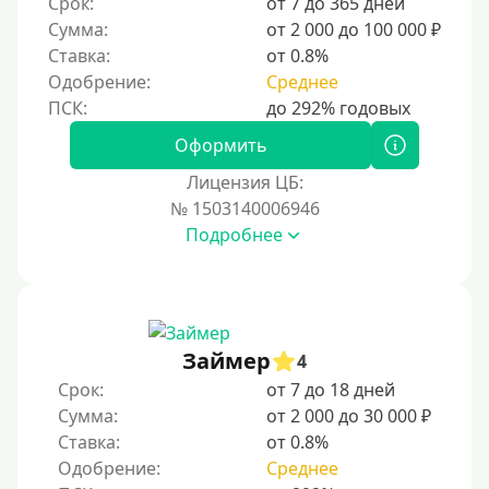
По ИНН
Срок:
от 7 до 365 дней
Сумма:
от 2 000 до 100 000 ₽
По загранпаспорту
Ставка:
от 0.8%
По военному билету
Одобрение:
Среднее
По водительскому удостоверению
По СНИЛСу
Оформить
Без СНИЛСа
Лицензия ЦБ:
№ 1503140006946
По паспорту
Подробнее
Без паспорта
По фото
Без фото
Без подтверждения дохода
Займер
4
Без справок и поручителей
Срок:
от 7 до 18 дней
Сумма:
от 2 000 до 30 000 ₽
Без посредников
Ставка:
от 0.8%
Одобрение:
Среднее
Процент