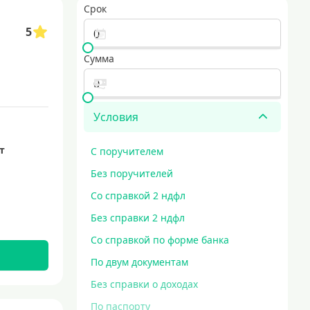
Срок
5
Сумма
Условия
ет
С поручителем
Без поручителей
Со справкой 2 ндфл
Без справки 2 ндфл
Со справкой по форме банка
По двум документам
Без справки о доходах
По паспорту