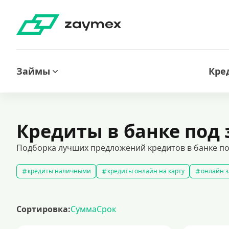
Займы
Кре
Кредиты в банке под 
Подборка лучших предложений кредитов в банке под
кредиты наличными
кредиты онлайн на карту
онлайн з
кредитный калькулятор
рефинансирование кредитов
с
кредиты на 1000000 рублей
кредиты безработным
кред
Сортировка:
Сумма
Срок
кредит на 200000 рублей
кредиты под низкий процент
з
кредиты для самозанятых
кредит на ремонт
кредиты на