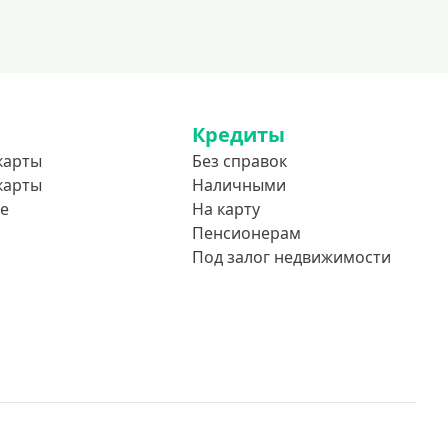
До 85 лет
Студентам
С 18 лет
С 19 лет
Кредиты
С 20 лет
карты
Без справок
С 21 года
карты
Наличными
С 22 лет
е
На карту
С 23 лет
Пенсионерам
Под залог недвижимости
В декрете
Обеспечение
С обеспечением
Без обеспечения
Без залога