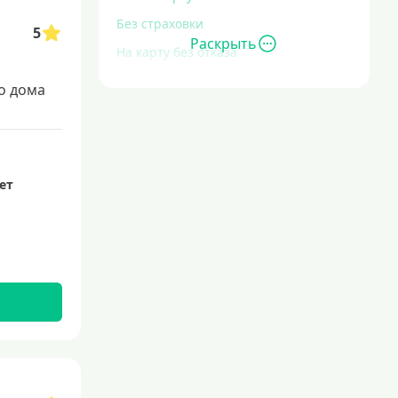
Без страховки
5
Раскрыть
На карту без отказа
Без отказа
о дома
В день обращения
С большой кредитной нагрузкой
Экспресс
лет
За час
Быстрые
С действующим кредитом
С просрочками
Без кредитной истории
С плохой кредитной историей
Со 100 процентным одобрением
Льготные для физических лиц