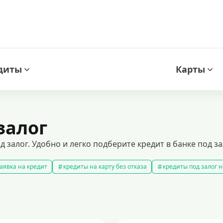
диты
Карты
залог
 залог. Удобно и легко подберите кредит в банке под з
аявка на кредит
кредиты на карту без отказа
кредиты под залог
амые выгодные кредиты
кредиты с плохой кредитной историей
к
ит 100000 рублей
кредит на 300000 рублей
кредит на 2 миллиона
аявка на кредит во все банки
образовательные кредиты
кредит 
 5 лет
кредит на 3 года
потребительские кредиты
кредит за 