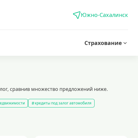
Южно-Сахалинск
Страхование
алог, сравнив множество предложений ниже.
 недвижимости
кредиты под залог автомобиля
редиты без справки о доходах
кредиты пенсионерам
 рублей
кредит на 500000 рублей
кредиты с 18 лет
на строительство дома
кредиты без залога
5 минут
кредит наличными на любые цели