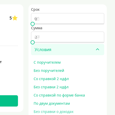
5 минут
кредит наличными на любые цели
Срок
5
Сумма
Условия
ет
С поручителем
Без поручителей
Со справкой 2 ндфл
Без справки 2 ндфл
Со справкой по форме банка
По двум документам
Без справки о доходах