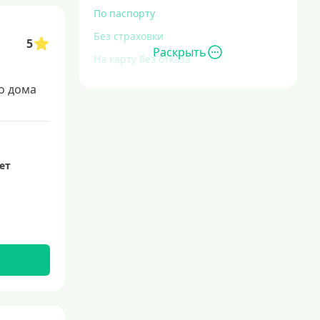
По паспорту
Без страховки
5
Раскрыть
На карту без отказа
Без отказа
о дома
В день обращения
С большой кредитной нагрузкой
Экспресс
лет
За час
Быстрые
С действующим кредитом
С просрочками
Без кредитной истории
С плохой кредитной историей
Со 100 процентным одобрением