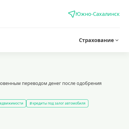
Южно-Сахалинск
Страхование
гновенным переводом денег после одобрения
 недвижимости
кредиты под залог автомобиля
редиты без справки о доходах
кредиты пенсионерам
 рублей
кредит на 500000 рублей
кредиты с 18 лет
на строительство дома
кредиты без залога