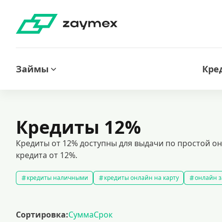
Займы
Кре
Кредиты 12%
Кредиты от 12% доступны для выдачи по простой о
кредита от 12%.
кредиты наличными
кредиты онлайн на карту
онлайн з
кредитный калькулятор
рефинансирование кредитов
с
кредиты на 1000000 рублей
кредиты безработным
кред
Сортировка:
Сумма
Срок
кредит на 200000 рублей
кредиты под низкий процент
з