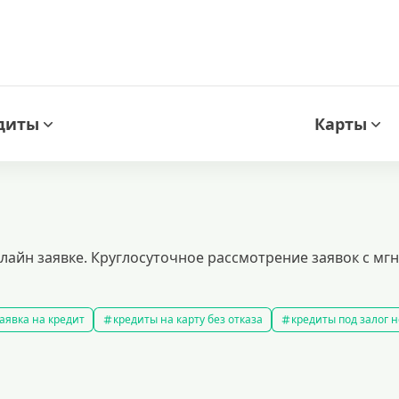
диты
Карты
нлайн заявке. Круглосуточное рассмотрение заявок с м
аявка на кредит
кредиты на карту без отказа
кредиты под залог
амые выгодные кредиты
кредиты с плохой кредитной историей
к
ит 100000 рублей
кредит на 300000 рублей
кредит на 2 миллиона
аявка на кредит во все банки
образовательные кредиты
кредит 