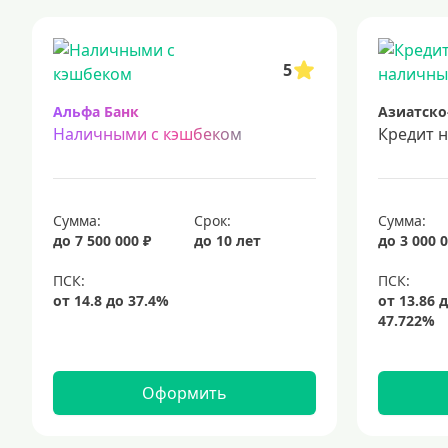
кредиты для самозанятых
кредит на ремонт
кредиты на
срочный кредит
подбор кредита
5
Альфа Банк
Азиатско
Наличными с кэшбеком
Кредит 
Сумма:
Срок:
Сумма:
до 7 500 000 ₽
до 10 лет
до 3 000 0
Оформить