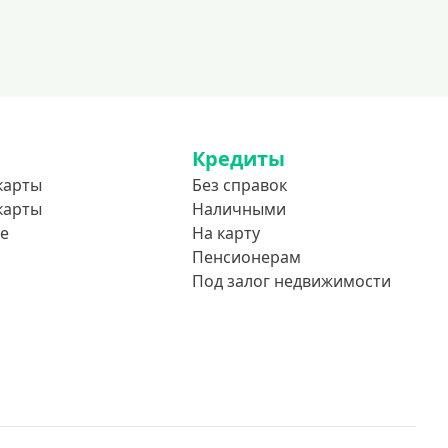
До 85 лет
Студентам
С 18 лет
С 19 лет
Кредиты
С 20 лет
карты
Без справок
С 21 года
карты
Наличными
С 22 лет
е
На карту
С 23 лет
Пенсионерам
Под залог недвижимости
В декрете
Обеспечение
С обеспечением
Без обеспечения