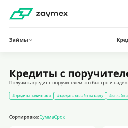
Займы
Кре
Кредиты с поручител
Получить кредит с поручителем это быстро и надё
кредиты наличными
кредиты онлайн на карту
онлайн з
кредитный калькулятор
рефинансирование кредитов
с
кредиты на 1000000 рублей
кредиты безработным
кред
Сортировка:
Сумма
Срок
кредит на 200000 рублей
кредиты под низкий процент
з
кредиты для самозанятых
кредит на ремонт
кредиты на