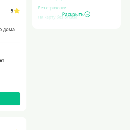
Без страховки
5
Раскрыть
На карту без отказа
Без отказа
о дома
В день обращения
С большой кредитной нагрузкой
Экспресс
лет
За час
Быстрые
С действующим кредитом
С просрочками
Без кредитной истории
С плохой кредитной историей
Со 100 процентным одобрением
Льготные для физических лиц