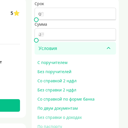
Срок
5
Сумма
Условия
ет
С поручителем
Без поручителей
Со справкой 2 ндфл
Без справки 2 ндфл
Со справкой по форме банка
По двум документам
Без справки о доходах
По паспорту