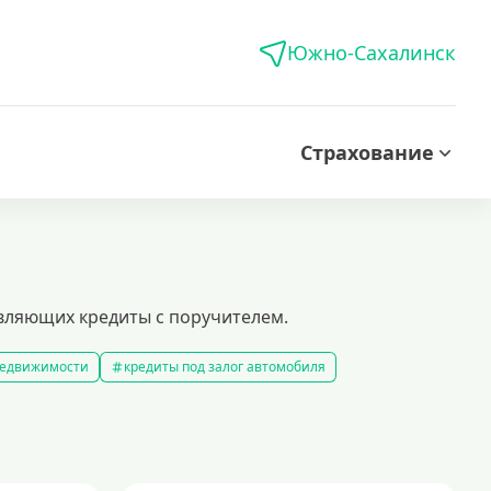
Южно-Сахалинск
Страхование
авляющих кредиты с поручителем.
 недвижимости
кредиты под залог автомобиля
редиты без справки о доходах
кредиты пенсионерам
 рублей
кредит на 500000 рублей
кредиты с 18 лет
на строительство дома
кредиты без залога
5 минут
кредит наличными на любые цели