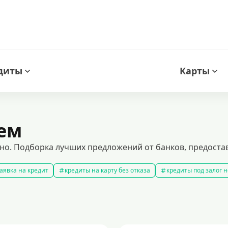
диты
Карты
ем
жно. Подборка лучших предложений от банков, предост
аявка на кредит
кредиты на карту без отказа
кредиты под залог
амые выгодные кредиты
кредиты с плохой кредитной историей
к
ит 100000 рублей
кредит на 300000 рублей
кредит на 2 миллиона
аявка на кредит во все банки
образовательные кредиты
кредит 
 5 лет
кредит на 3 года
потребительские кредиты
кредит за 