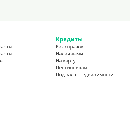
До 85 лет
Студентам
С 18 лет
С 19 лет
Кредиты
С 20 лет
карты
Без справок
С 21 года
карты
Наличными
С 22 лет
е
На карту
С 23 лет
Пенсионерам
Под залог недвижимости
В декрете
Обеспечение
С обеспечением
Без обеспечения
Без залога