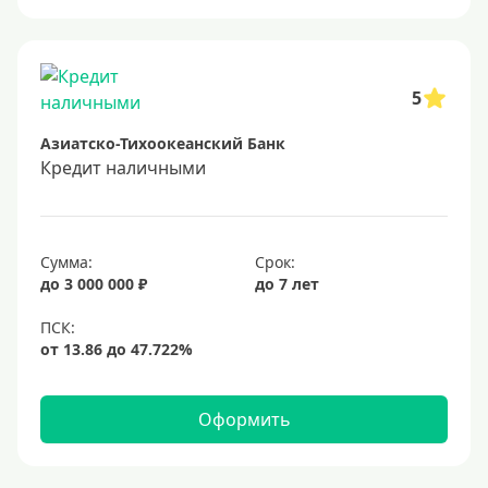
Онлайн заявка
Заявка во все банки
Способы выдачи
5
Азиатско-Тихоокеанский Банк
Не выходя из дома
Кредит наличными
С доставкой на дом
Наличными
Онлайн на карту
Сумма:
Срок:
до 3 000 000 ₽
до 7 лет
Валюта
В долларах США
В евро
Оформить
Заемщики