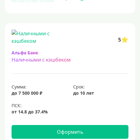
На карту без отказа
Без отказа
В день обращения
С большой кредитной нагрузкой
5
Экспресс
За час
Альфа Банк
Наличными с кэшбеком
Быстрые
С действующим кредитом
С просрочками
Сумма:
Срок:
Без кредитной истории
до 7 500 000 ₽
до 10 лет
С плохой кредитной историей
Со 100 процентным одобрением
Льготные для физических лиц
Самые выгодные
Оформить