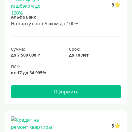
С 18 лет
5
С 19 лет
Альфа Банк
С 20 лет
На карту с кэшбэком до 100%
С 21 года
С 22 лет
Сумма:
Срок:
С 23 лет
до 7 500 000 ₽
до 10 лет
В декрете
Обеспечение
С обеспечением
Оформить
Без обеспечения
Без залога
В банке под залог
5
Под залог недвижимости