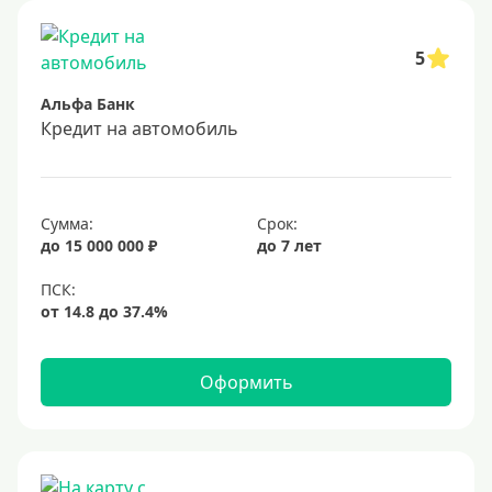
Военнослужащим
Для бюджетников и госслужащих
5
Для зарплатных клиентов
Альфа Банк
Иностранным гражданам
Кредит на автомобиль
Гражданам СНГ
Без прописки
Сумма:
Срок:
Безработным
до 15 000 000 ₽
до 7 лет
Без стажа работы
Для самозанятых
Пенсионерам
До 75 лет
Оформить
До 80 лет
До 85 лет
Студентам