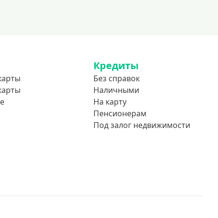
До 85 лет
Студентам
С 18 лет
С 19 лет
Кредиты
С 20 лет
карты
Без справок
С 21 года
карты
Наличными
С 22 лет
е
На карту
С 23 лет
Пенсионерам
Под залог недвижимости
В декрете
Обеспечение
С обеспечением
Без обеспечения
Без залога