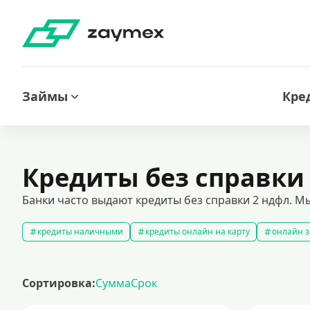
Займы
Кре
Кредиты без справки
Банки часто выдают кредиты без справки 2 ндфл. М
кредиты наличными
кредиты онлайн на карту
онлайн з
кредитный калькулятор
рефинансирование кредитов
с
кредиты на 1000000 рублей
кредиты безработным
кред
Сортировка:
Сумма
Срок
кредит на 200000 рублей
кредиты под низкий процент
з
кредиты для самозанятых
кредит на ремонт
кредиты на