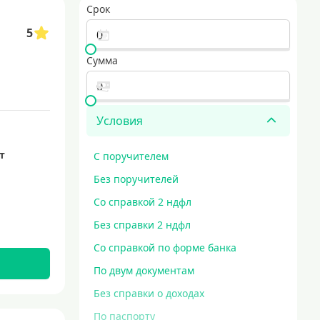
Срок
5
Сумма
Условия
ет
С поручителем
Без поручителей
Со справкой 2 ндфл
Без справки 2 ндфл
Со справкой по форме банка
По двум документам
Без справки о доходах
По паспорту