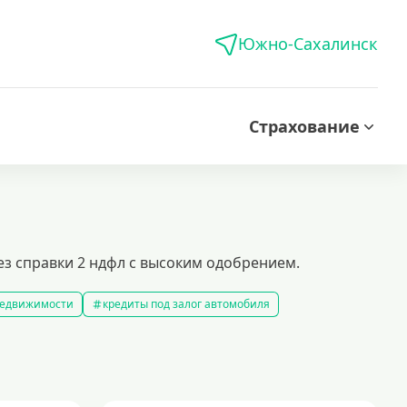
Южно-Сахалинск
Страхование
ез справки 2 ндфл с высоким одобрением.
 недвижимости
кредиты под залог автомобиля
редиты без справки о доходах
кредиты пенсионерам
 рублей
кредит на 500000 рублей
кредиты с 18 лет
на строительство дома
кредиты без залога
5 минут
кредит наличными на любые цели