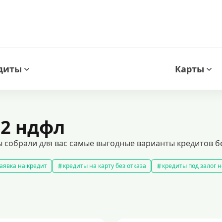
диты
Карты
 2 ндфл
ы собрали для вас самые выгодные варианты кредитов б
аявка на кредит
кредиты на карту без отказа
кредиты под залог
амые выгодные кредиты
кредиты с плохой кредитной историей
к
ит 100000 рублей
кредит на 300000 рублей
кредит на 2 миллиона
аявка на кредит во все банки
образовательные кредиты
кредит 
 5 лет
кредит на 3 года
потребительские кредиты
кредит за 