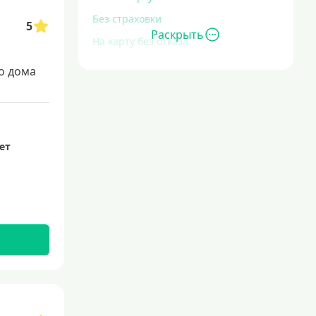
Без страховки
5
Раскрыть
На карту без отказа
Без отказа
о дома
В день обращения
С большой кредитной нагрузкой
Экспресс
лет
За час
Быстрые
С действующим кредитом
С просрочками
Без кредитной истории
С плохой кредитной историей
Со 100 процентным одобрением
Льготные для физических лиц