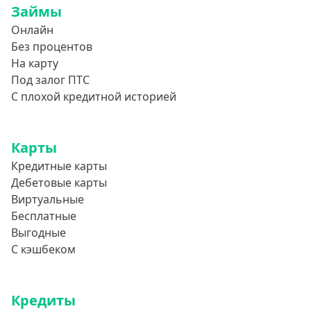
Займы
850000 руб
Онлайн
900000 руб
Без процентов
950000 руб
На карту
Под залог ПТС
Целевые
С плохой кредитной историей
Ремонт
Карты
Строительство дома
Кредитные карты
Газификацию
Дебетовые карты
Лечение
Виртуальные
Стоматология
Бесплатные
Выгодные
Неотложные нужды
С кэшбеком
Образование
Обучение за рубежом
Кредиты
Отдых