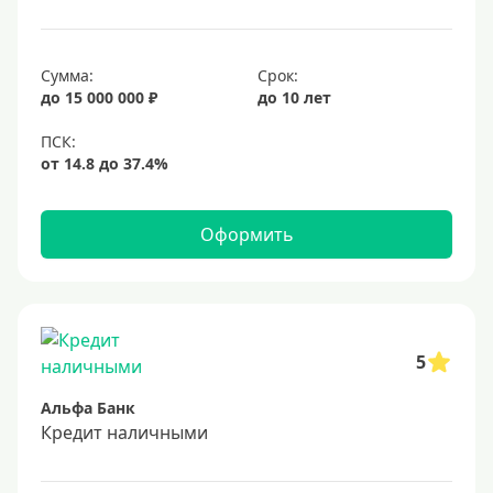
25 лет
30 лет
Сумма:
Срок:
до 15 000 000 ₽
до 10 лет
Месяц
2 месяца
3 месяца
6 месяцев
Оформить
Ставка
Низкий процент
4%
5
5%
Альфа Банк
6%
Кредит наличными
6,5%