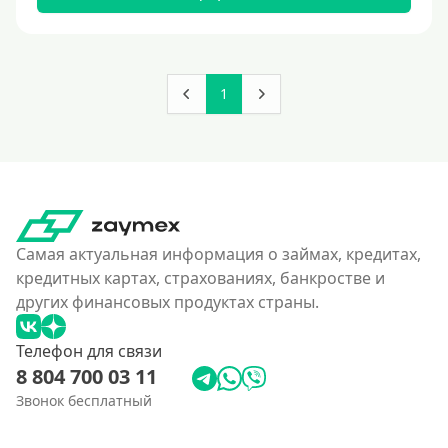
180000 руб
200000 руб
250000 руб
1
300000 руб
350 тысяч
400000 руб
4500000 руб
500000 руб
Самая актуальная информация о займах, кредитах,
550000 руб
кредитных картах, страхованиях, банкростве и
других финансовых продуктах страны.
600 тысяч
650000 руб
Телефон для связи
700000 руб
8 804 700 03 11
750000 руб
Звонок бесплатный
800000 руб