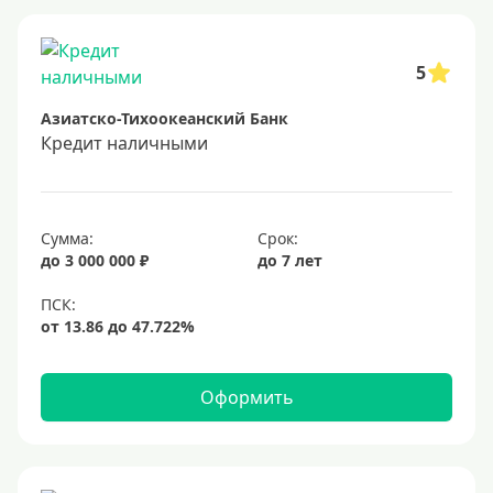
Заявка во все банки
Способы выдачи
5
Азиатско-Тихоокеанский Банк
Не выходя из дома
Кредит наличными
С доставкой на дом
Наличными
Онлайн на карту
Сумма:
Срок:
до 3 000 000 ₽
до 7 лет
Валюта
В долларах США
В евро
Оформить
Заемщики
Военнослужащим