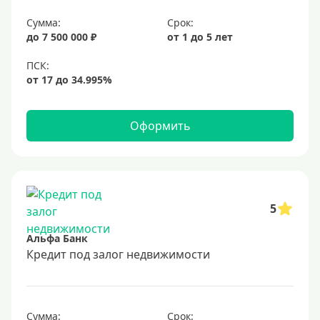
6,9%
Сумма:
Срок:
7%
до 7 500 000 ₽
от 1 до 5 лет
8%
9%
10%
11%
Оформить
12%
13%
14%
15%
5
16%
Альфа Банк
17%
Кредит под залог недвижимости
18%
19%
Сумма:
Срок: