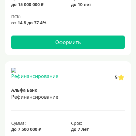
20%
до 15 000 000 ₽
до 10 лет
Сумма
Большие
На маленькую сумму
Оформить
Больше миллиона (руб)
1000000 руб
5
1200000 руб
Альфа Банк
1300000 руб
Рефинансирование
1500000 руб
1600000 руб
1700000 руб
Сумма:
Срок:
2 миллиона
до 7 500 000 ₽
до 7 лет