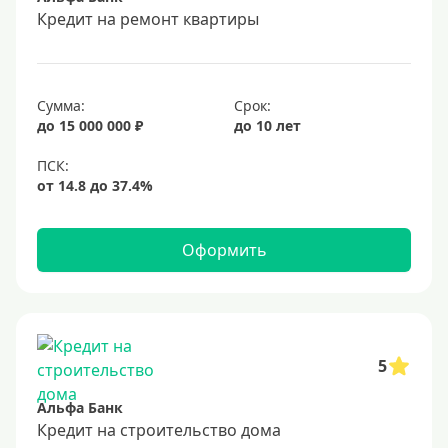
Срок
Кредит на ремонт квартиры
Долгосрочные
Год
Сумма:
Срок:
2 года
до 15 000 000 ₽
до 10 лет
3 года
4 года
5 лет
Оформить
6 лет
7 лет
8 лет
9 лет
5
10 лет
Альфа Банк
15 лет
Кредит на строительство дома
20 лет