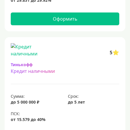
15 млн
20 млн
Оформить
25 млн
30 миллионов
35000000 руб
50 миллионов
5
100 миллионов
Тинькофф
Кредит наличными
Меньше 1 млн (руб)
10000 руб
Сумма:
Срок:
15000 руб
до 5 000 000 ₽
до 5 лет
18000 руб
20 тысяч
25000 руб