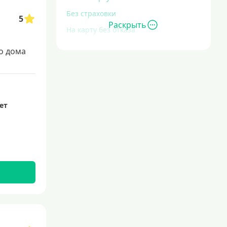
Без страховки
5
Раскрыть
На карту без отказа
Без отказа
о дома
В день обращения
С большой кредитной нагрузкой
Экспресс
лет
За час
Быстрые
С действующим кредитом
С просрочками
Без кредитной истории
С плохой кредитной историей
Со 100 процентным одобрением
Льготные для физических лиц