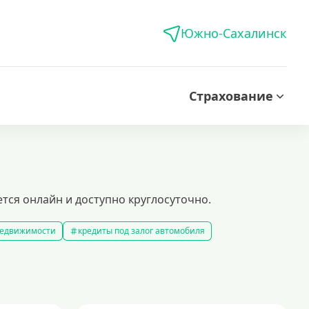
Южно-Сахалинск
Страхование
тся онлайн и доступно круглосуточно.
 недвижимости
кредиты под залог автомобиля
редиты без справки о доходах
кредиты пенсионерам
 рублей
кредит на 500000 рублей
кредиты с 18 лет
на строительство дома
кредиты без залога
5 минут
кредит наличными на любые цели