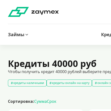
Займы
Кре
Кредиты 40000 руб
Чтобы получить кредит 40000 рублей выберите пре
кредиты наличными
кредиты онлайн на карту
онлайн з
кредитный калькулятор
рефинансирование кредитов
с
кредиты на 1000000 рублей
кредиты безработным
кред
Сортировка:
Сумма
Срок
кредит на 200000 рублей
кредиты под низкий процент
з
кредиты для самозанятых
кредит на ремонт
кредиты на