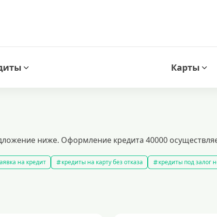
диты
Карты
дложение ниже. Оформление кредита 40000 осуществляе
аявка на кредит
кредиты на карту без отказа
кредиты под залог
амые выгодные кредиты
кредиты с плохой кредитной историей
к
ит 100000 рублей
кредит на 300000 рублей
кредит на 2 миллиона
аявка на кредит во все банки
образовательные кредиты
кредит 
 5 лет
кредит на 3 года
потребительские кредиты
кредит за 