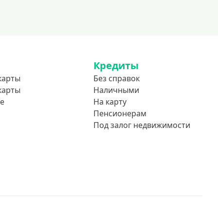
До 85 лет
Студентам
С 18 лет
С 19 лет
Кредиты
С 20 лет
карты
Без справок
С 21 года
карты
Наличными
С 22 лет
е
На карту
С 23 лет
Пенсионерам
Под залог недвижимости
В декрете
Обеспечение
С обеспечением
Без обеспечения
Без залога