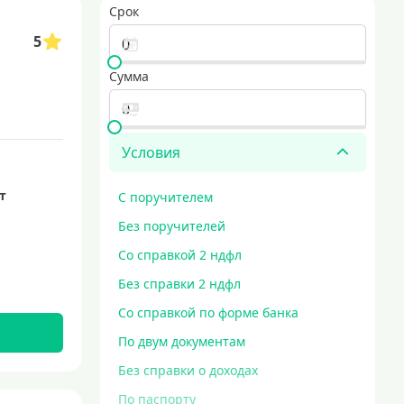
Срок
5
Сумма
Условия
ет
С поручителем
Без поручителей
Со справкой 2 ндфл
Без справки 2 ндфл
Со справкой по форме банка
По двум документам
Без справки о доходах
По паспорту