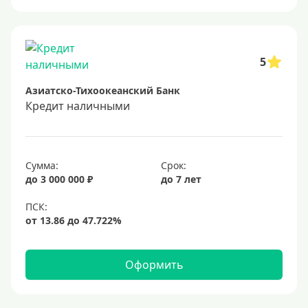
Онлайн заявка
Заявка во все банки
Способы выдачи
5
Азиатско-Тихоокеанский Банк
Не выходя из дома
Кредит наличными
С доставкой на дом
Наличными
Онлайн на карту
Сумма:
Срок:
до 3 000 000 ₽
до 7 лет
Валюта
В долларах США
В евро
Оформить
Заемщики