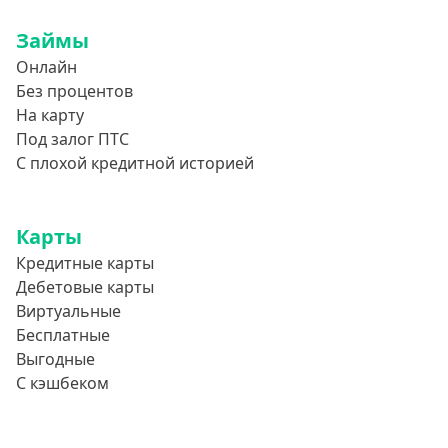
800000 руб
Займы
850000 руб
Онлайн
900000 руб
Без процентов
950000 руб
На карту
Под залог ПТС
Целевые
С плохой кредитной историей
Ремонт
Карты
Строительство дома
Кредитные карты
Газификацию
Дебетовые карты
Лечение
Виртуальные
Стоматология
Бесплатные
Выгодные
Неотложные нужды
С кэшбеком
Образование
Обучение за рубежом