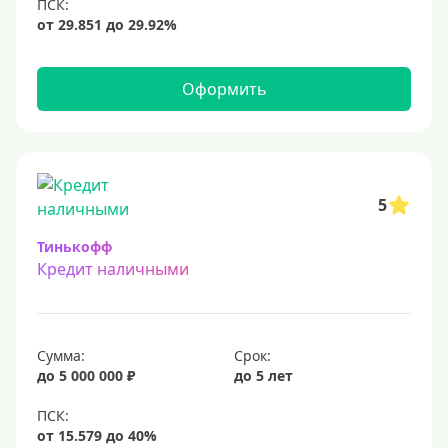
12 млн
15 млн
20 млн
Оформить
25 млн
30 миллионов
35000000 руб
50 миллионов
5
100 миллионов
Тинькофф
Кредит наличными
Меньше 1 млн (руб)
10000 руб
Сумма:
Срок:
15000 руб
до 5 000 000 ₽
до 5 лет
18000 руб
20 тысяч