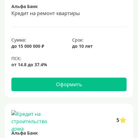
Альфа Банк
Срок
Кредит на ремонт квартиры
Долгосрочные
Год
Сумма:
Срок:
2 года
до 15 000 000 ₽
до 10 лет
3 года
4 года
5 лет
Оформить
6 лет
7 лет
8 лет
9 лет
5
10 лет
Альфа Банк
15 лет