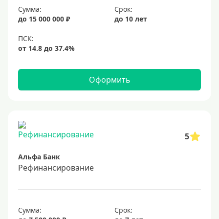
Сумма:
Срок:
20%
до 15 000 000 ₽
до 10 лет
Сумма
Большие
На маленькую сумму
Оформить
Больше миллиона (руб)
1000000 руб
5
1200000 руб
Альфа Банк
1300000 руб
Рефинансирование
1500000 руб
1600000 руб
1700000 руб
Сумма:
Срок: