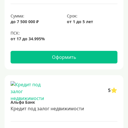
6,9%
Сумма:
Срок:
7%
до 7 500 000 ₽
от 1 до 5 лет
8%
9%
10%
11%
Оформить
12%
13%
14%
15%
5
16%
Альфа Банк
17%
Кредит под залог недвижимости
18%
19%