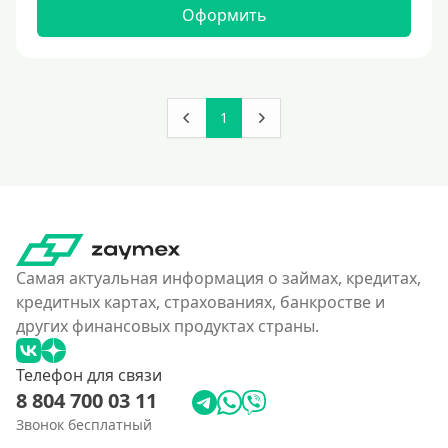
160000 руб
Оформить
180000 руб
200000 руб
250000 руб
1
300000 руб
350 тысяч
400000 руб
4500000 руб
500000 руб
Самая актуальная информация о займах, кредитах,
550000 руб
кредитных картах, страхованиях, банкростве и
других финансовых продуктах страны.
600 тысяч
650000 руб
Телефон для связи
700000 руб
8 804 700 03 11
750000 руб
Звонок бесплатный