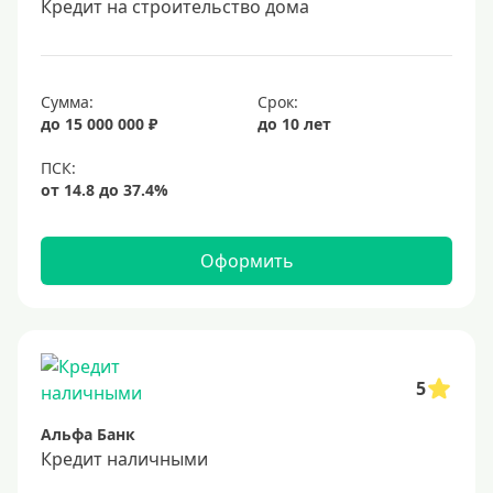
Кредит на строительство дома
20 лет
25 лет
30 лет
Сумма:
Срок:
до 15 000 000 ₽
до 10 лет
Месяц
2 месяца
3 месяца
6 месяцев
Оформить
Ставка
Низкий процент
4%
5
5%
Альфа Банк
6%
Кредит наличными
6,5%