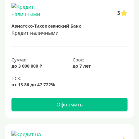
Способы выдачи
5
Азиатско-Тихоокеанский Банк
Не выходя из дома
Кредит наличными
С доставкой на дом
Наличными
Онлайн на карту
Сумма:
Срок:
до 3 000 000 ₽
до 7 лет
Валюта
В долларах США
В евро
Оформить
Заемщики
Военнослужащим
Для бюджетников и госслужащих