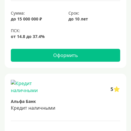
25 лет
30 лет
Сумма:
Срок:
до 15 000 000 ₽
до 10 лет
Месяц
2 месяца
3 месяца
6 месяцев
Оформить
Ставка
Низкий процент
4%
5
5%
Альфа Банк
6%
Кредит наличными
6,5%
6,9%