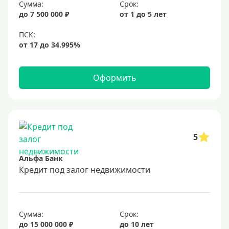
Сумма:
Срок:
7%
до 7 500 000 ₽
от 1 до 5 лет
8%
9%
10%
11%
Оформить
12%
13%
14%
15%
5
16%
Альфа Банк
17%
Кредит под залог недвижимости
18%
19%
Сумма:
Срок:
20%
до 15 000 000 ₽
до 10 лет