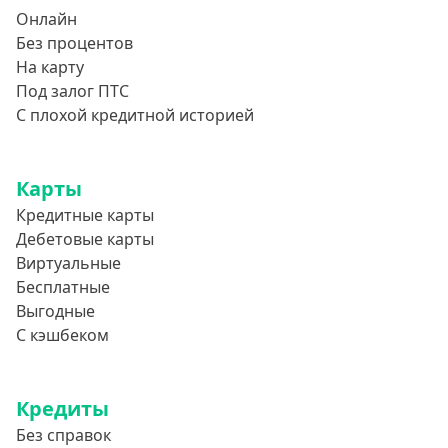
Онлайн
900000 руб
Без процентов
950000 руб
На карту
Под залог ПТС
Целевые
С плохой кредитной историей
Ремонт
Карты
Строительство дома
Кредитные карты
Газификацию
Дебетовые карты
Лечение
Виртуальные
Стоматология
Бесплатные
Выгодные
Неотложные нужды
С кэшбеком
Образование
Обучение за рубежом
Кредиты
Отдых
Без справок
Свадьбы