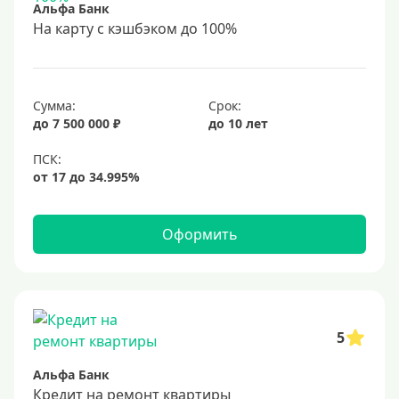
Альфа Банк
С 20 лет
На карту с кэшбэком до 100%
С 21 года
С 22 лет
Сумма:
Срок:
С 23 лет
до 7 500 000 ₽
до 10 лет
В декрете
Обеспечение
С обеспечением
Оформить
Без обеспечения
Без залога
В банке под залог
5
Под залог недвижимости
Альфа Банк
Срок
Кредит на ремонт квартиры