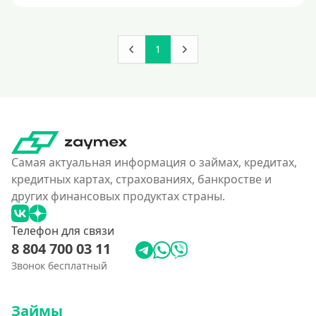
200000 руб
250000 руб
1
300000 руб
350 тысяч
400000 руб
4500000 руб
500000 руб
Самая актуальная информация о займах, кредитах,
550000 руб
кредитных картах, страхованиях, банкростве и
других финансовых продуктах страны.
600 тысяч
650000 руб
Телефон для связи
700000 руб
8 804 700 03 11
750000 руб
Звонок бесплатный
800000 руб
Займы
850000 руб