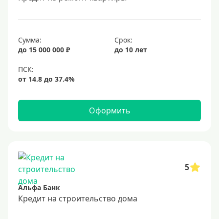
Долгосрочные
Год
Сумма:
Срок:
2 года
до 15 000 000 ₽
до 10 лет
3 года
4 года
5 лет
Оформить
6 лет
7 лет
8 лет
9 лет
5
10 лет
Альфа Банк
15 лет
Кредит на строительство дома
20 лет