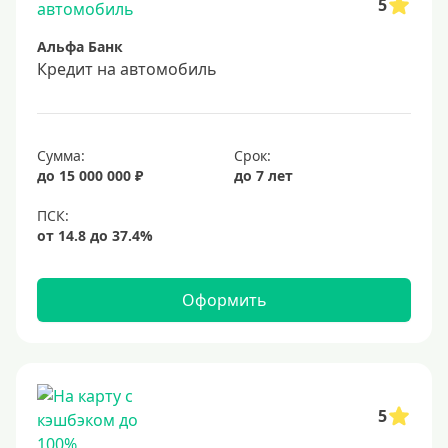
5
Для зарплатных клиентов
Альфа Банк
Иностранным гражданам
Кредит на автомобиль
Гражданам СНГ
Без прописки
Сумма:
Срок:
Безработным
до 15 000 000 ₽
до 7 лет
Без стажа работы
Для самозанятых
Пенсионерам
До 75 лет
Оформить
До 80 лет
До 85 лет
Студентам
С 18 лет
5
С 19 лет