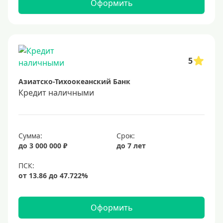
Самые выгодные
Оформить
Онлайн заявка
Заявка во все банки
Способы выдачи
5
Азиатско-Тихоокеанский Банк
Не выходя из дома
Кредит наличными
С доставкой на дом
Наличными
Онлайн на карту
Сумма:
Срок:
до 3 000 000 ₽
до 7 лет
Валюта
В долларах США
В евро
Оформить
Заемщики