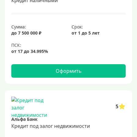
Кредит наличными
6,5%
6,9%
Сумма:
Срок:
7%
до 7 500 000 ₽
от 1 до 5 лет
8%
9%
10%
11%
Оформить
12%
13%
14%
15%
5
16%
Альфа Банк
17%
Кредит под залог недвижимости
18%