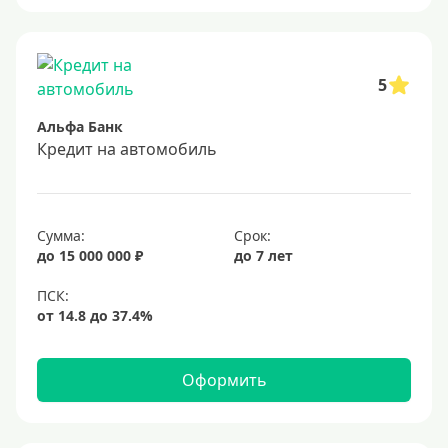
Военнослужащим
Для бюджетников и госслужащих
5
Для зарплатных клиентов
Альфа Банк
Иностранным гражданам
Кредит на автомобиль
Гражданам СНГ
Без прописки
Сумма:
Срок:
Безработным
до 15 000 000 ₽
до 7 лет
Без стажа работы
Для самозанятых
Пенсионерам
До 75 лет
Оформить
До 80 лет
До 85 лет