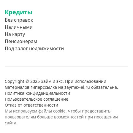
Обучение за рубежом
Кредиты
Отдых
Без справок
Свадьбы
Наличными
Нецелевые кредиты
На карту
Пенсионерам
Целевые кредиты
Под залог недвижимости
Ремонт автомобиля
Погашение других кредитов
Рефинансирование
Copyright © 2025 Займ и экс. При использовании
материалов гиперссылка на zaymex-el.ru обязательна.
Политика конфиденциальности
Пользовательское соглашение
Отказ от ответственности
Мы используем файлы cookie, чтобы предоставить
пользователям больше возможностей при посещении
сайта.