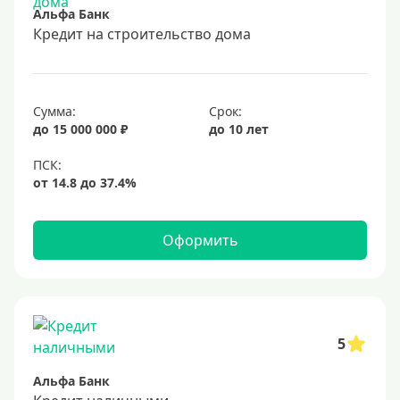
Альфа Банк
15 лет
Кредит на строительство дома
20 лет
25 лет
30 лет
Сумма:
Срок:
до 15 000 000 ₽
до 10 лет
Месяц
2 месяца
3 месяца
6 месяцев
Оформить
Ставка
Низкий процент
4%
5
5%
Альфа Банк
6%