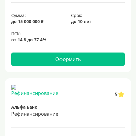
19%
Сумма:
Срок:
20%
до 15 000 000 ₽
до 10 лет
Сумма
Большие
На маленькую сумму
Оформить
Больше миллиона (руб)
1000000 руб
5
1200000 руб
Альфа Банк
1300000 руб
Рефинансирование
1500000 руб
1600000 руб