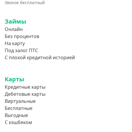
750000 руб
Звонок бесплатный
800000 руб
Займы
850000 руб
Онлайн
900000 руб
Без процентов
950000 руб
На карту
Под залог ПТС
Целевые
С плохой кредитной историей
Ремонт
Карты
Строительство дома
Кредитные карты
Газификацию
Дебетовые карты
Лечение
Виртуальные
Стоматология
Бесплатные
Выгодные
Неотложные нужды
С кэшбеком
Образование