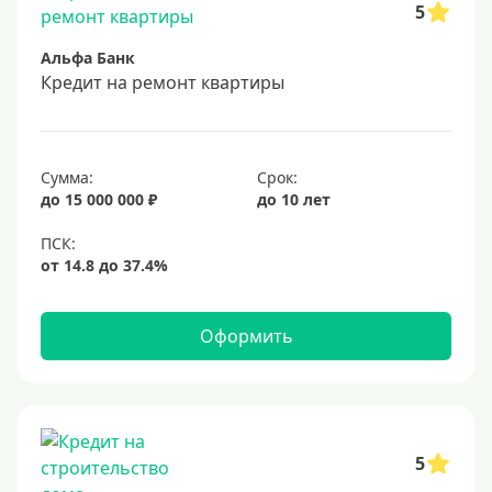
5
Под залог недвижимости
Альфа Банк
Срок
Кредит на ремонт квартиры
Долгосрочные
Год
Сумма:
Срок:
2 года
до 15 000 000 ₽
до 10 лет
3 года
4 года
5 лет
Оформить
6 лет
7 лет
8 лет
9 лет
5
10 лет