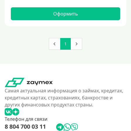
150000 руб
160000 руб
Оформить
180000 руб
200000 руб
250000 руб
1
300000 руб
350 тысяч
400000 руб
4500000 руб
500000 руб
Самая актуальная информация о займах, кредитах,
550000 руб
кредитных картах, страхованиях, банкростве и
других финансовых продуктах страны.
600 тысяч
650000 руб
Телефон для связи
700000 руб
8 804 700 03 11