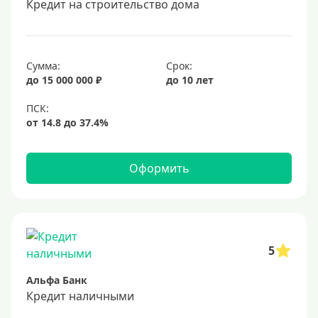
Кредит на строительство дома
20 лет
25 лет
30 лет
Сумма:
Срок:
до 15 000 000 ₽
до 10 лет
Месяц
2 месяца
3 месяца
6 месяцев
Оформить
Ставка
Низкий процент
4%
5
5%
Альфа Банк
6%
Кредит наличными
6,5%