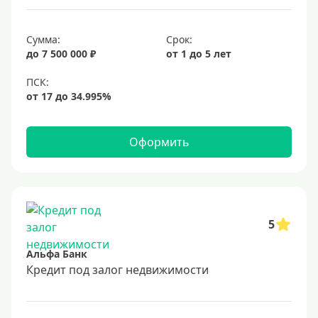
6,9%
Сумма:
Срок:
7%
до 7 500 000 ₽
от 1 до 5 лет
8%
9%
10%
11%
Оформить
12%
13%
14%
15%
5
16%
Альфа Банк
17%
Кредит под залог недвижимости
18%
19%