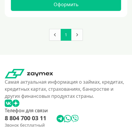
160000 руб
Оформить
180000 руб
200000 руб
250000 руб
1
300000 руб
350 тысяч
400000 руб
4500000 руб
500000 руб
Самая актуальная информация о займах, кредитах,
550000 руб
кредитных картах, страхованиях, банкростве и
других финансовых продуктах страны.
600 тысяч
650000 руб
Телефон для связи
700000 руб
8 804 700 03 11
750000 руб
Звонок бесплатный