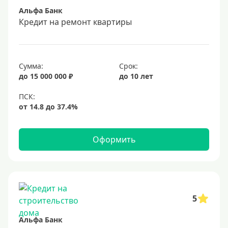
Альфа Банк
Срок
Кредит на ремонт квартиры
Долгосрочные
Год
Сумма:
Срок:
2 года
до 15 000 000 ₽
до 10 лет
3 года
4 года
5 лет
Оформить
6 лет
7 лет
8 лет
9 лет
5
10 лет
Альфа Банк
15 лет