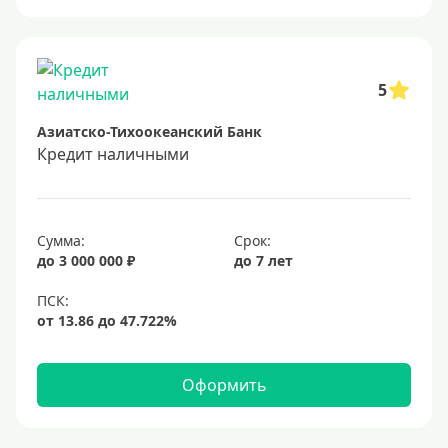
Онлайн заявка
Заявка во все банки
Способы выдачи
5
Азиатско-Тихоокеанский Банк
Не выходя из дома
Кредит наличными
С доставкой на дом
Наличными
Онлайн на карту
Сумма:
Срок:
до 3 000 000 ₽
до 7 лет
Валюта
В долларах США
В евро
Оформить
Заемщики