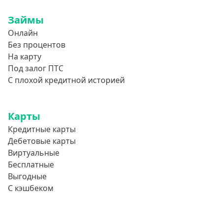
800000 руб
Займы
850000 руб
Онлайн
900000 руб
Без процентов
950000 руб
На карту
Под залог ПТС
Целевые
С плохой кредитной историей
Ремонт
Карты
Строительство дома
Кредитные карты
Газификацию
Дебетовые карты
Лечение
Виртуальные
Стоматология
Бесплатные
Выгодные
Неотложные нужды
С кэшбеком
Образование
Обучение за рубежом