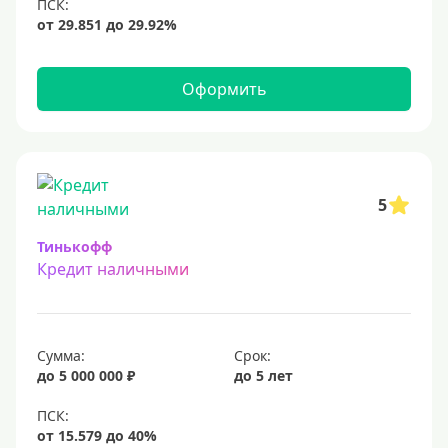
12 млн
15 млн
20 млн
Оформить
25 млн
30 миллионов
35000000 руб
50 миллионов
5
100 миллионов
Тинькофф
Кредит наличными
Меньше 1 млн (руб)
10000 руб
Сумма:
Срок:
15000 руб
до 5 000 000 ₽
до 5 лет
18000 руб
20 тысяч