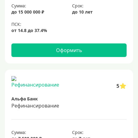
Сумма:
Срок:
20%
до 15 000 000 ₽
до 10 лет
Сумма
Большие
На маленькую сумму
Оформить
Больше миллиона (руб)
1000000 руб
5
1200000 руб
Альфа Банк
1300000 руб
Рефинансирование
1500000 руб
1600000 руб
1700000 руб
Сумма:
Срок: