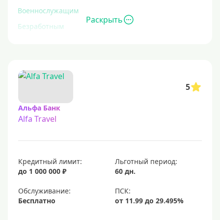
Военнослужащим
Раскрыть
Безработным
Инвалидам
Для иностранных граждан
С временной регистрацией
5
Для пенсионеров
До 75 лет
Альфа Банк
Alfa Travel
До 80 лет
Для студентов
Молодежные
Кредитный лимит:
Льготный период:
С 18 лет
до 1 000 000 ₽
60 дн.
С 19 лет
Обслуживание:
С 20 лет
Бесплатно
С 21 года