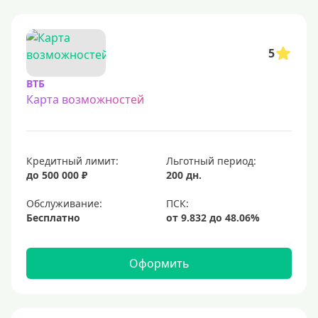
С овердрафтом
С процентом на остаток
5
С низким процентом
ВТБ
Без процентов
Карта возможностей
Доступные
Сумма (рублей)
Кредитный лимит:
Льготный период:
до 500 000 ₽
200 дн.
5000 руб
Обслуживание:
10000 руб
Бесплатно
15000 руб
20000 руб
Оформить
25000 руб
30000 руб