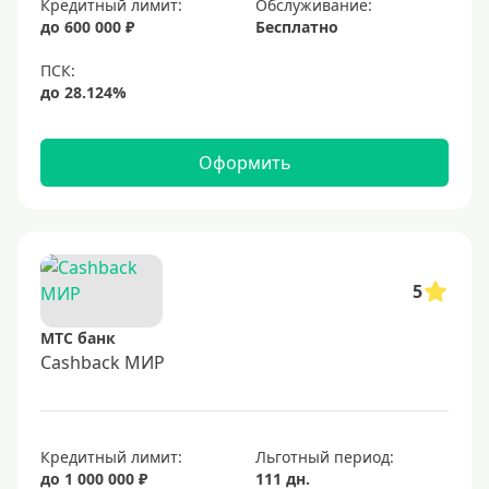
Кредитный лимит:
Обслуживание:
Золотые
до 600 000 ₽
Бесплатно
Черные
Виртуальные
Тип бонусов
Оформить
С бонусами
С кэшбеком
С кэшбэком на АЗС
5
С милями
МТС банк
Цель
Cashback МИР
Для игр
Для покупок
Кредитный лимит:
Льготный период:
Для путешествий
до 1 000 000 ₽
111 дн.