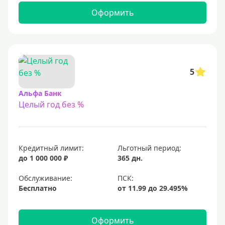
С 22 лет
Оформить
С 23 лет
Для самозанятых
Льготный период (без процентов)
5
С льготным периодом
Альфа Банк
Целый год без %
50 дней
55 дней
На 60 дней
Кредитный лимит:
Льготный период:
На 90 дней
до 1 000 000 ₽
365 дн.
100 дней
Обслуживание:
Бесплатно
110 дней
120 дней
Оформить
145 дней