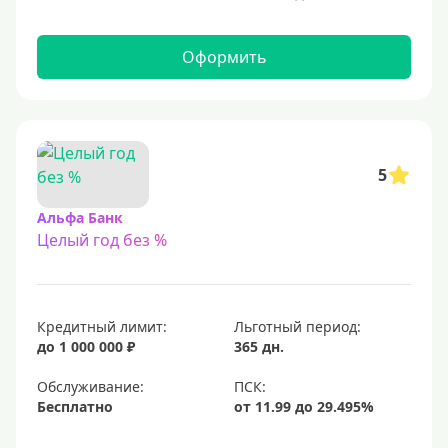
С 21 года
С 22 лет
Оформить
С 23 лет
Для самозанятых
Льготный период (без процентов)
5
С льготным периодом
Альфа Банк
Целый год без %
50 дней
55 дней
На 60 дней
Кредитный лимит:
Льготный период:
На 90 дней
до 1 000 000 ₽
365 дн.
100 дней
Обслуживание:
Бесплатно
110 дней
120 дней