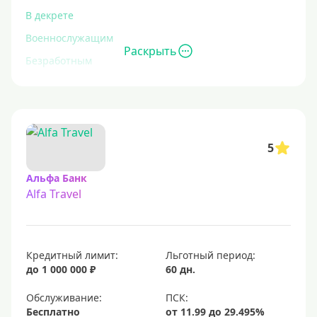
В декрете
Военнослужащим
Раскрыть
Безработным
Инвалидам
Для иностранных граждан
С временной регистрацией
5
Для пенсионеров
До 75 лет
Альфа Банк
Alfa Travel
До 80 лет
Для студентов
Молодежные
Кредитный лимит:
Льготный период:
С 18 лет
до 1 000 000 ₽
60 дн.
С 19 лет
Обслуживание:
С 20 лет
Бесплатно