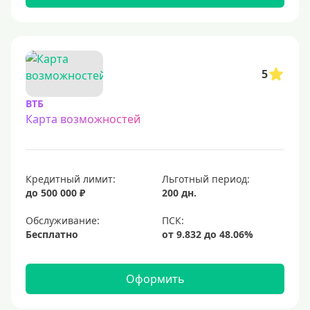
С бесплатным обслуживанием
С овердрафтом
С процентом на остаток
5
С низким процентом
ВТБ
Без процентов
Карта возможностей
Доступные
Сумма (рублей)
Кредитный лимит:
Льготный период:
до 500 000 ₽
200 дн.
5000 руб
Обслуживание:
10000 руб
Бесплатно
15000 руб
20000 руб
Оформить
25000 руб