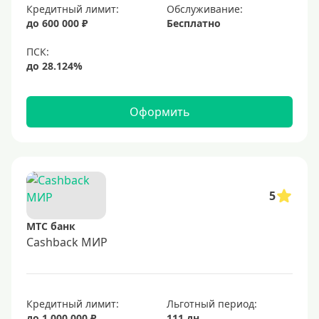
Кредитный лимит:
Обслуживание:
Золотые
до 600 000 ₽
Бесплатно
Черные
Виртуальные
Тип бонусов
Оформить
С бонусами
С кэшбеком
С кэшбэком на АЗС
5
С милями
МТС банк
Цель
Cashback МИР
Для игр
Для покупок
Кредитный лимит:
Льготный период:
Для путешествий
до 1 000 000 ₽
111 дн.