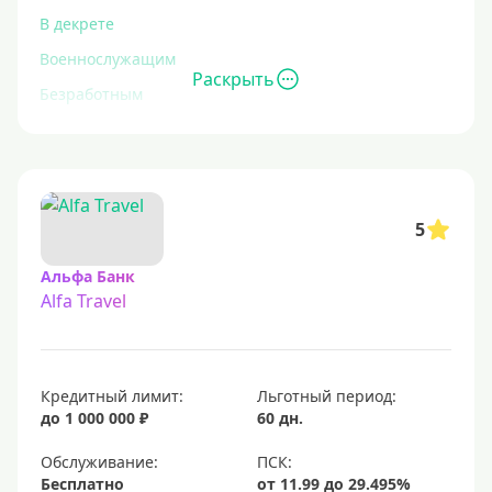
В декрете
Военнослужащим
Раскрыть
Безработным
Инвалидам
Для иностранных граждан
С временной регистрацией
5
Для пенсионеров
До 75 лет
Альфа Банк
Alfa Travel
До 80 лет
Для студентов
Молодежные
Кредитный лимит:
Льготный период:
С 18 лет
до 1 000 000 ₽
60 дн.
С 19 лет
Обслуживание:
С 20 лет
Бесплатно