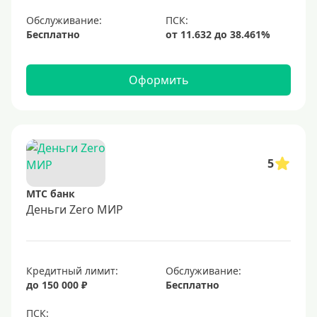
Оформить онлайн
Обслуживание:
Бесплатно
Заявка во все банки
Самые выгодные
Оформить
Карты рассрочки
Со снятием наличных
Без справки о доходах
С плохой кредитной историей
5
На 12 месяцев
Виртуальные
МТС банк
Деньги Zero МИР
Рефинансирование
С плохой кредитной историей и просрочками
Кредитный лимит:
Обслуживание:
до 150 000 ₽
Бесплатно