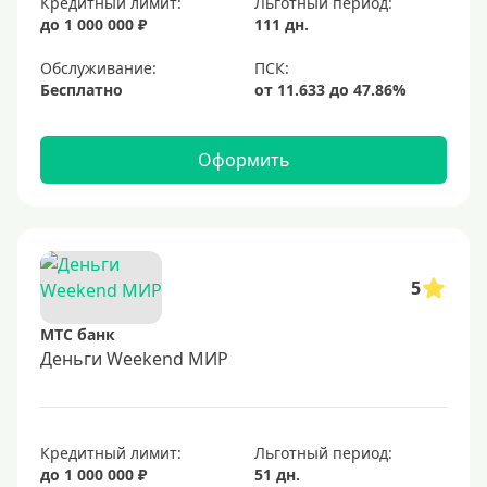
Кредитный лимит:
Льготный период:
Для путешествий
до 1 000 000 ₽
111 дн.
Обслуживание:
Условия
Бесплатно
За 5 минут
За 15 минут
Оформить
В день обращения
Моментальные
Экспресс
5
Карты, которые дают всем
С открытыми просрочками
МТС банк
Деньги Weekend МИР
Без проверки кредитной истории
С плохой КИ
Со 100 процентным одобрением
Кредитный лимит:
Льготный период:
Без отказа
до 1 000 000 ₽
51 дн.