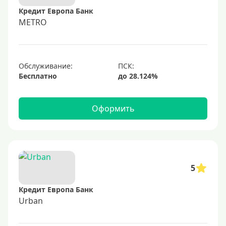
600000 руб
Кредит Европа Банк
700000 руб
METRO
1000000 руб
С небольшим лимитом
С большим лимитом
Обслуживание:
Бесплатно
Безлимитные
Тип карты
Оформить
Mastercard
Visa
Visa Classic
5
UnionPay
Кредит Европа Банк
Мир
Urban
Премиум