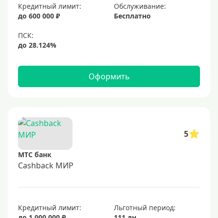
Кредитный лимит:
Обслуживание:
Золотые
до 600 000 ₽
Бесплатно
Черные
Виртуальные
Тип бонусов
Оформить
С бонусами
С кэшбеком
С кэшбэком на АЗС
5
С милями
МТС банк
Цель
Cashback МИР
Для игр
Для покупок
Кредитный лимит:
Льготный период:
Для путешествий
до 1 000 000 ₽
111 дн.