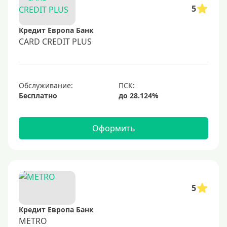
50000 руб
5
60000 руб
Кредит Европа Банк
70000 руб
CARD CREDIT PLUS
80000 руб
100000 руб
Обслуживание:
150000 руб
Бесплатно
200000 руб
250000 руб
Оформить
300000 руб
350000 руб
400000 руб
500000 руб
5
600000 руб
Кредит Европа Банк
700000 руб
METRO