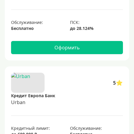
1000000 руб
С небольшим лимитом
С большим лимитом
Обслуживание:
Бесплатно
Безлимитные
Тип карты
Оформить
Mastercard
Visa
Visa Classic
5
UnionPay
Кредит Европа Банк
Мир
Urban
Премиум
Platinum
Кредитный лимит:
Обслуживание:
Золотые