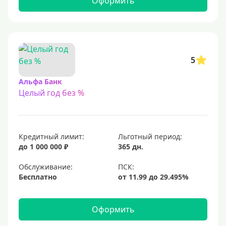
Оформить
С 23 лет
Для самозанятых
Льготный период (без процентов)
5
С льготным периодом
Альфа Банк
Целый год без %
50 дней
55 дней
На 60 дней
Кредитный лимит:
Льготный период:
На 90 дней
до 1 000 000 ₽
365 дн.
100 дней
Обслуживание:
Бесплатно
110 дней
120 дней
Оформить
145 дней