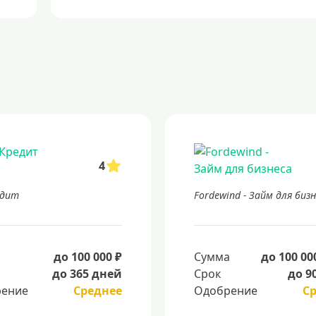
4
едит
Fordewind - Займ для биз
а
до 100 000 ₽
Сумма
до 100 00
до 365 дней
Срок
до 9
ение
Среднее
Одобрение
С