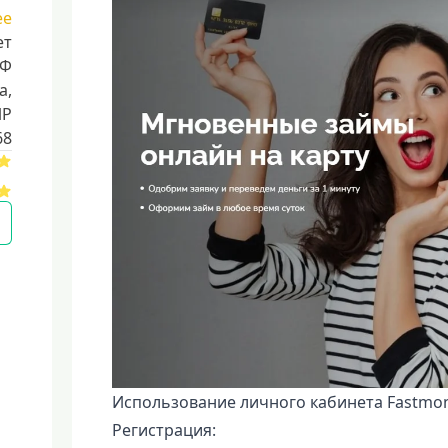
ее
ет
РФ
a,
ИР
68
Использование личного кабинета Fastmon
Регистрация: