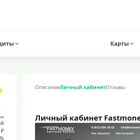
диты
Карты
Описание
Личный кабинет
Отзывы
Личный кабинет Fastmon
ых
ей
 ₽
8%