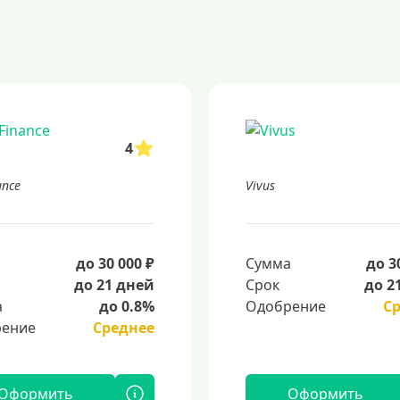
4
ance
Vivus
а
до 30 000 ₽
Сумма
до 3
до 21 дней
Срок
до 2
а
до 0.8%
Одобрение
С
ение
Среднее
Оформить
Оформить