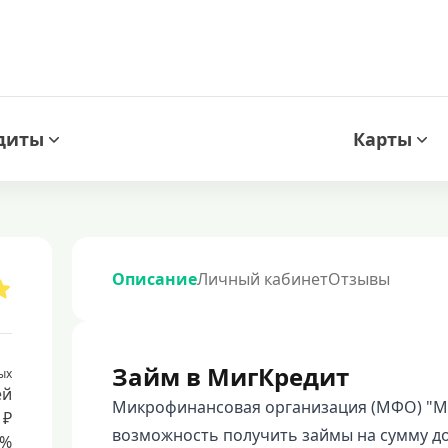
диты
Карты
Описание
Личный кабинет
Отзывы
Займ в МигКредит
ых
ей
Микрофинансовая организация (МФО) "Ми
 ₽
возможность получить займы на сумму до
8%