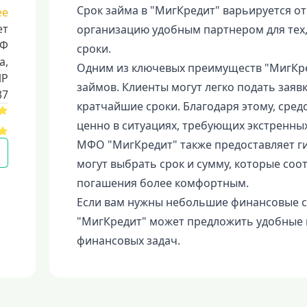
Срок займа в "МигКредит" варьируется от 
ее
ет
организацию удобным партнером для тех,
РФ
сроки.
a,
Одним из ключевых преимуществ "МигКре
ИР
займов. Клиенты могут легко подать заявк
37
кратчайшие сроки. Благодаря этому, сред
ценно в ситуациях, требующих экстренны
МФО "МигКредит" также предоставляет ги
могут выбрать срок и сумму, которые соо
погашения более комфортным.
Если вам нужны небольшие финансовые ср
"МигКредит" может предложить удобные 
финансовых задач.