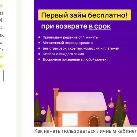
ее
ет
РФ
a,
ек
».
77
Как начать пользоваться личным кабин