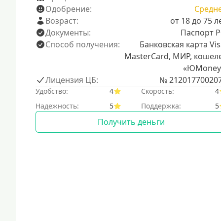
Одобрение:
Средн
Возраст:
от 18 до 75 л
Документы:
Паспорт 
Способ получения:
Банковская карта Vis
MasterCard, МИР, кошел
«ЮMoney
Лицензия ЦБ:
№ 21201770020
Удобство:
4
Скорость:
4
Надежность:
5
Поддержка:
5
Получить деньги