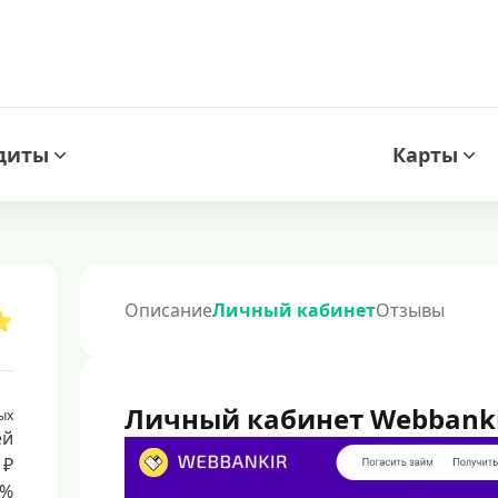
диты
Карты
Описание
Личный кабинет
Отзывы
Личный кабинет Webbank
ых
ей
 ₽
8%