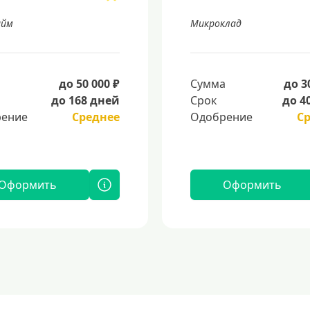
айм
Микроклад
а
до 50 000 ₽
Сумма
до 3
до 168 дней
Срок
до 4
ение
Среднее
Одобрение
С
Оформить
Оформить