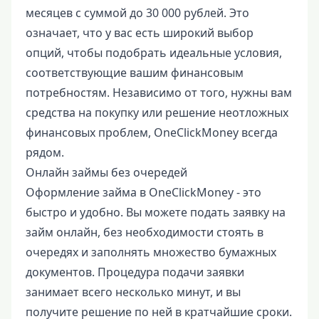
месяцев с суммой до 30 000 рублей. Это
означает, что у вас есть широкий выбор
опций, чтобы подобрать идеальные условия,
соответствующие вашим финансовым
потребностям. Независимо от того, нужны вам
средства на покупку или решение неотложных
финансовых проблем, OneClickMoney всегда
рядом.
Онлайн займы без очередей
Оформление займа в OneClickMoney - это
быстро и удобно. Вы можете подать заявку на
займ онлайн, без необходимости стоять в
очередях и заполнять множество бумажных
документов. Процедура подачи заявки
занимает всего несколько минут, и вы
получите решение по ней в кратчайшие сроки.