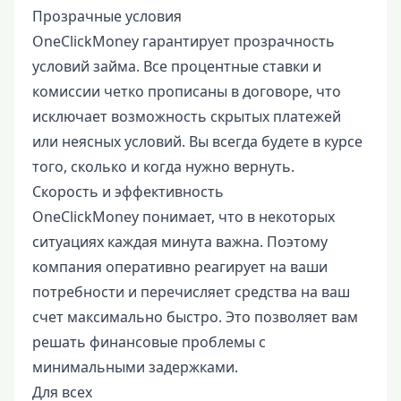
Прозрачные условия
OneClickMoney гарантирует прозрачность
условий займа. Все процентные ставки и
комиссии четко прописаны в договоре, что
исключает возможность скрытых платежей
или неясных условий. Вы всегда будете в курсе
того, сколько и когда нужно вернуть.
Скорость и эффективность
OneClickMoney понимает, что в некоторых
ситуациях каждая минута важна. Поэтому
компания оперативно реагирует на ваши
потребности и перечисляет средства на ваш
счет максимально быстро. Это позволяет вам
решать финансовые проблемы с
минимальными задержками.
Для всех