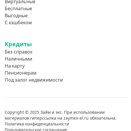
Виртуальные
Бесплатные
Выгодные
С кэшбеком
Кредиты
Без справок
Наличными
На карту
Пенсионерам
Под залог недвижимости
Copyright © 2025 Займ и экс. При использовании
материалов гиперссылка на zaymex-el.ru обязательна.
Политика конфиденциальности
Пользовательское соглашение