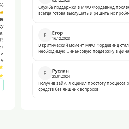
02.12.2023
8%
Служба поддержки в МФО Фордевинд проявля
ее
всегда готова выслушать и решить их пробл
ые
су
a,
Егор
Е
16.12.2023
Р,
В критический момент МФО Фордевинд стал
ет
необходимую финансовую поддержку в фина
ии
19
Руслан
Р
25.01.2024
Получив займ, я оценил простоту процесса 
средств без лишних вопросов.