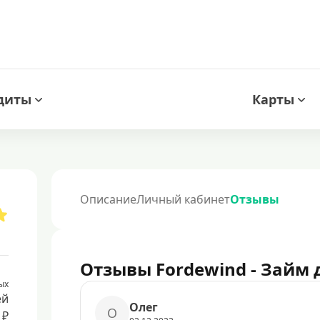
диты
Карты
Описание
Личный кабинет
Отзывы
Отзывы Fordewind - Займ 
ых
ей
Олег
О
 ₽