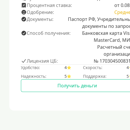
Процентная ставка:
от 0.0
Одобрение:
Средн
Документы:
Паспорт РФ, Учредительн
документы по запро
Способ получения:
Банковская карта Vis
MasterCard, МИ
Расчетный сч
организац
Лицензия ЦБ:
№ 17030450083
Удобство:
4
Скорость:
4
Надежность:
5
Поддержка:
5
Получить деньги