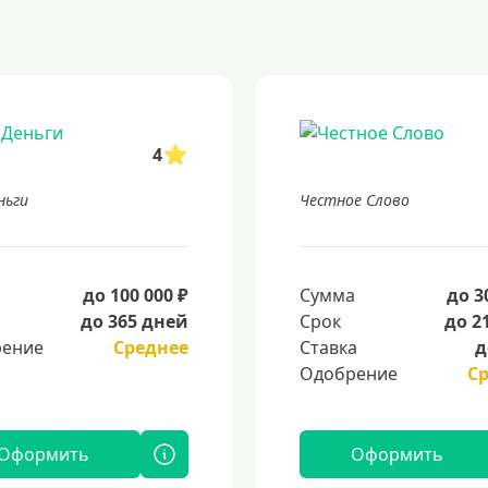
4
ньги
Честное Слово
а
до 100 000 ₽
Сумма
до 3
до 365 дней
Срок
до 2
ение
Среднее
Ставка
д
Одобрение
С
Оформить
Оформить